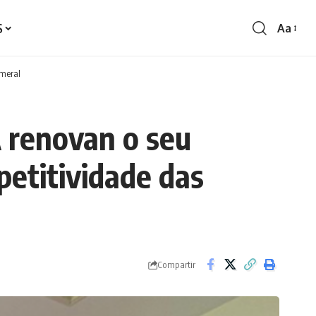
S
Aa
Redime
de
fontes
ameral
 renovan o seu
petitividade das
Compartir