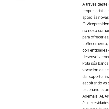
A través deste
empresariais s
apoio ás novas
O Vicepresiden
no noso compro
para ofrecer e
coñecemento, d
con entidades 
desenvolvemen
Pola súa banda
vocación de se
dar soporte fi
escoitando as 
escenario econ
Ademais, ABANC
ás necesidades