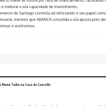
xecto viable se frustre por falta de financiamiento, facilitan
 e mellorar a súa capacidade de investimento.
mercio de Santiago continúa así reforzando o seu papel com
presarial, mentres que ABANCA consolida a súa aposta polo 
mpresas e autónomos.
o Manu Taibo na Casa do Concello