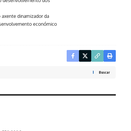
do o desenvolvemento dos
o axente dinamizador da
desenvolvemento económico
Buscar