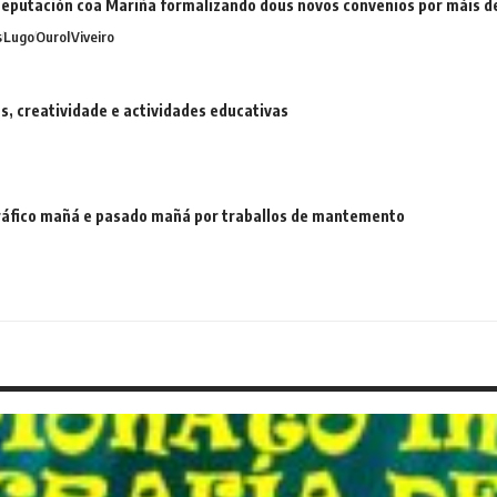
eputación coa Mariña formalizando dous novos convenios por máis 
s
Lugo
Ourol
Viveiro
 creatividade e actividades educativas
 tráfico mañá e pasado mañá por traballos de mantemento