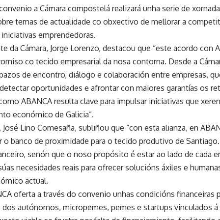
 convenio a Cámara compostelá realizará unha serie de xornad
obre temas de actualidade co obxectivo de mellorar a competit
 iniciativas emprendedoras.
te da Cámara, Jorge Lorenzo, destacou que “este acordo con
miso co tecido empresarial da nosa contorna. Desde a Cámar
spazos de encontro, diálogo e colaboración entre empresas, qu
etectar oportunidades e afrontar con maiores garantías os ret
como ABANCA resulta clave para impulsar iniciativas que xeren
to económico de Galicia”.
, José Lino Comesaña, subliñou que “con esta alianza, en AB
r o banco de proximidade para o tecido produtivo de Santiago
nanceiro, senón que o noso propósito é estar ao lado de cada 
súas necesidades reais para ofrecer solucións áxiles e humana
ómico actual.
A oferta a través do convenio unhas condicións financeiras 
 dos autónomos, micropemes, pemes e startups vinculados á