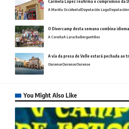
Carmela López reafirma o compromiso da D
A Mariña Occidental
Deputación Lugo
Deputación
O Divercamp desta semana combina idiomas,
A Coruña
A Laracha
Bergantiños
A vía da presa de Velle estará pechada ao
Ourense
Ourense
Ourense
You Might Also Like