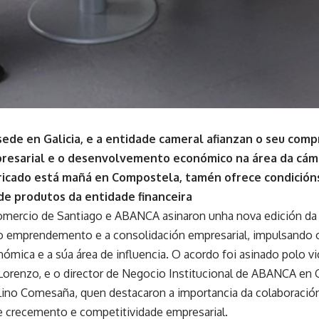
sede en Galicia, e a entidade cameral afianzan o seu com
presarial e o desenvolvemento económico na área da cám
ricado está mañá en Compostela, tamén ofrece condición
de produtos da entidade financeira
mercio de Santiago e ABANCA asinaron unha nova edición da s
emprendemento e a consolidación empresarial, impulsando o
nómica e a súa área de influencia. O acordo foi asinado polo v
 Lorenzo, e o director de Negocio Institucional de ABANCA en G
 Lino Comesaña, quen destacaron a importancia da colaboració
 crecemento e competitividade empresarial.