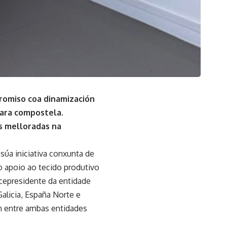
promiso coa dinamización
ara compostela.
s melloradas na
úa iniciativa conxunta de
 apoio ao tecido produtivo
icepresidente da entidade
alicia, España Norte e
n entre ambas entidades