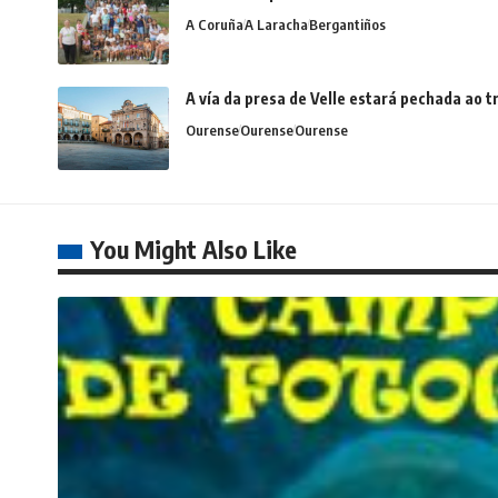
A Coruña
A Laracha
Bergantiños
A vía da presa de Velle estará pechada ao
Ourense
Ourense
Ourense
You Might Also Like