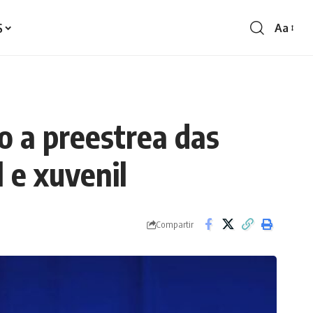
S
Aa
Redime
de
fontes
o a preestrea das
l e xuvenil
Compartir