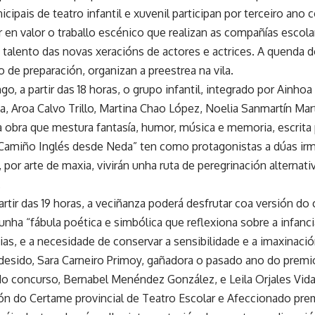
cipais de teatro infantil e xuvenil participan por terceiro ano
 en valor o traballo escénico que realizan as compañías escola
talento das novas xeracións de actores e actrices. A quenda 
 de preparación, organizan a preestrea na vila.
go, a partir das 18 horas, o grupo infantil, integrado por Ainhoa
, Aroa Calvo Trillo, Martina Chao López, Noelia Sanmartín Mart
 obra que mestura fantasía, humor, música e memoria, escrita
Camiño Inglés desde Neda” ten como protagonistas a dúas ir
 por arte de maxia, vivirán unha ruta de peregrinación alternati
.
rtir das 19 horas, a veciñanza poderá desfrutar coa versión do 
unha “fábula poética e simbólica que reflexiona sobre a infanci
cias, e a necesidade de conservar a sensibilidade e a imaxinac
desido, Sara Carneiro Primoy, gañadora o pasado ano do premio
do concurso, Bernabel Menéndez González, e Leila Orjales Vida
ión do Certame provincial de Teatro Escolar e Afeccionado pre