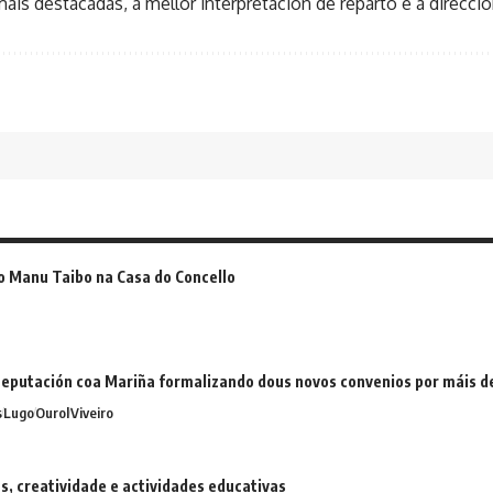
áis destacadas, á mellor interpretación de reparto e a dirección
o Manu Taibo na Casa do Concello
eputación coa Mariña formalizando dous novos convenios por máis 
s
Lugo
Ourol
Viveiro
 creatividade e actividades educativas