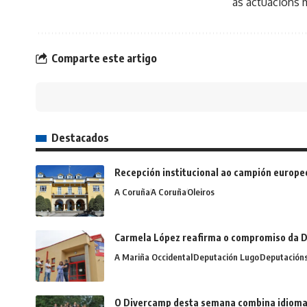
as actuacións m
Comparte este artigo
Destacados
Recepción institucional ao campión europe
A Coruña
A Coruña
Oleiros
Carmela López reafirma o compromiso da D
A Mariña Occidental
Deputación Lugo
Deputación
O Divercamp desta semana combina idiomas,