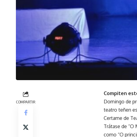
Compiten este
Domingo de pre
COMPARTIR
teatro teñen e
Certame de Tea
Trátase de “O 
como “O princip