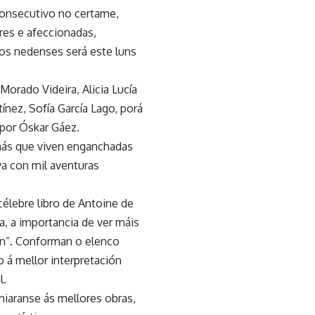
 consecutivo no certame,
res e afeccionadas,
dos nedenses será este luns
 Morado Videira, Alicia Lucía
ínez, Sofía García Lago, porá
 por Óskar Gáez.
más que viven enganchadas
va con mil aventuras
célebre libro de Antoine de
a, a importancia de ver máis
ión”. Conforman o elenco
 á mellor interpretación
l.
miaranse ás mellores obras,