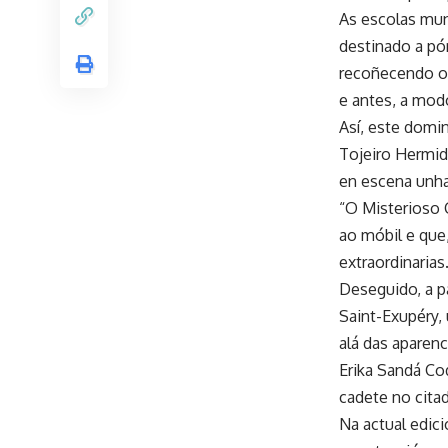
As escolas muni
destinado a pór
recoñecendo o 
e antes, a modo
Así, este domin
Tojeiro Hermida
en escena unha
“O Misterioso 
ao móbil e que,
extraordinarias
Deseguido, a pa
Saint-Exupéry, 
alá das aparen
Erika Sandá Co
cadete no cita
Na actual edic