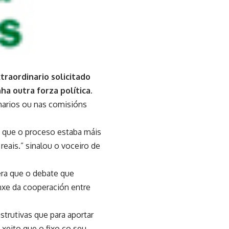
traordinario solicitado
a outra forza política.
narios ou nas comisións
 que o proceso estaba máis
reais.” sinalou o voceiro de
era que o debate que
onxe da cooperación entre
strutivas que para aportar
xeito que o fixo co seu