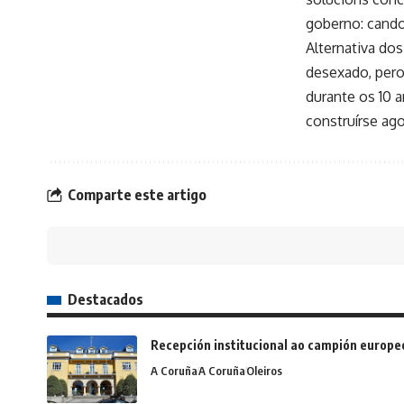
goberno: cando
Alternativa do
desexado, pero
durante os 10 
construírse ago
Comparte este artigo
Destacados
Recepción institucional ao campión europe
A Coruña
A Coruña
Oleiros