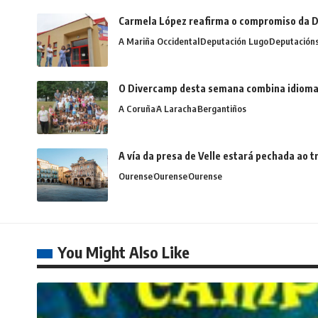
Carmela López reafirma o compromiso da D
A Mariña Occidental
Deputación Lugo
Deputación
O Divercamp desta semana combina idiomas,
A Coruña
A Laracha
Bergantiños
A vía da presa de Velle estará pechada ao
Ourense
Ourense
Ourense
You Might Also Like