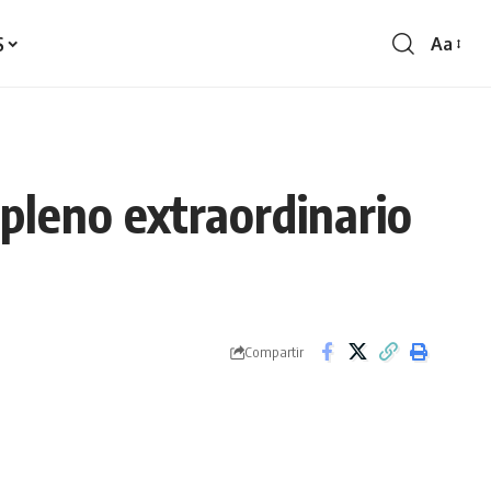
S
Aa
Redime
de
fontes
 pleno extraordinario
Compartir