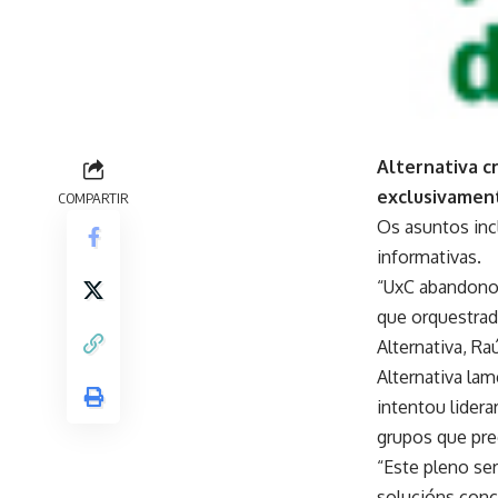
Alternativa c
exclusivament
COMPARTIR
Os asuntos inc
informativas.
“UxC abandonou
que orquestrado
Alternativa, Raú
Alternativa la
intentou lider
grupos que pr
“Este pleno ser
solucións conc