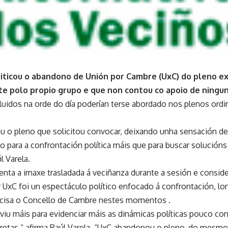
riticou o abandono de Unión por Cambre (UxC) do pleno ex
e polo propio grupo e que non contou co apoio de ningunh
luidos na orde do día poderían terse abordado nos plenos ordi
 o pleno que solicitou convocar, deixando unha sensación de
 para a confrontación política máis que para buscar solucións 
l Varela.
menta a imaxe trasladada á veciñanza durante a sesión e consid
ar UxC foi un espectáculo político enfocado á confrontación, l
ecisa o Concello de Cambre nestes momentos .
viu máis para evidenciar máis as dinámicas políticas pouco con
retas.” afirma Raúl Varela. “UxC abandonou o pleno, do mesmo 