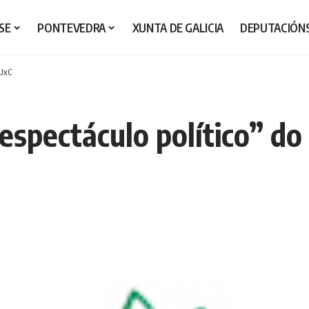
SE
PONTEVEDRA
XUNTA DE GALICIA
DEPUTACIÓN
 UxC
“espectáculo político” do