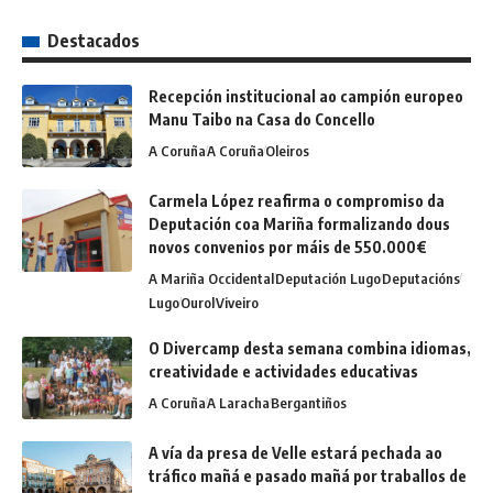
Destacados
Recepción institucional ao campión europeo
Manu Taibo na Casa do Concello
A Coruña
A Coruña
Oleiros
Carmela López reafirma o compromiso da
Deputación coa Mariña formalizando dous
novos convenios por máis de 550.000€
A Mariña Occidental
Deputación Lugo
Deputacións
Lugo
Ourol
Viveiro
O Divercamp desta semana combina idiomas,
creatividade e actividades educativas
A Coruña
A Laracha
Bergantiños
A vía da presa de Velle estará pechada ao
tráfico mañá e pasado mañá por traballos de