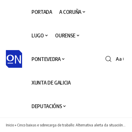
PORTADA
A CORUÑA
LUGO
OURENSE
PONTEVEDRA
Aa
Redime
de
fontes
XUNTA DE GALICIA
DEPUTACIÓNS
Inicio
»
Cinco baixas e sobrecarga de traballo: Alternativa alerta da situación crítica dos servizos sociais en Cambre