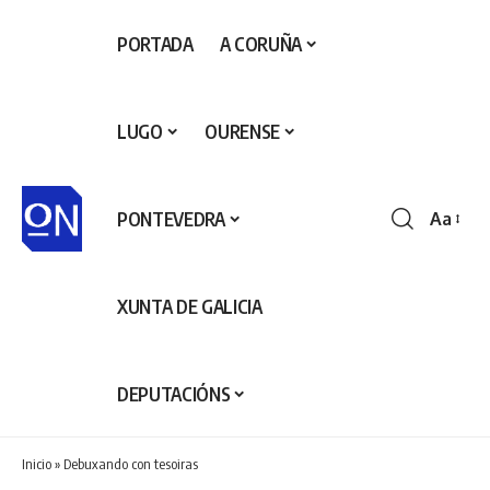
PORTADA
A CORUÑA
LUGO
OURENSE
PONTEVEDRA
Aa
Redime
de
fontes
XUNTA DE GALICIA
DEPUTACIÓNS
Inicio
»
Debuxando con tesoiras