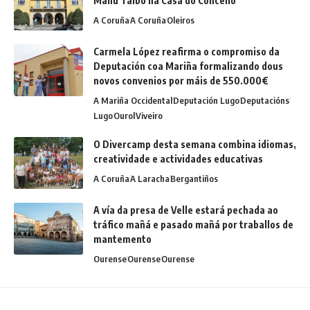
Manu Taibo na Casa do Concello
A Coruña
A Coruña
Oleiros
Carmela López reafirma o compromiso da
Deputación coa Mariña formalizando dous
novos convenios por máis de 550.000€
A Mariña Occidental
Deputación Lugo
Deputacións
Lugo
Ourol
Viveiro
O Divercamp desta semana combina idiomas,
creatividade e actividades educativas
A Coruña
A Laracha
Bergantiños
A vía da presa de Velle estará pechada ao
tráfico mañá e pasado mañá por traballos de
mantemento
Ourense
Ourense
Ourense