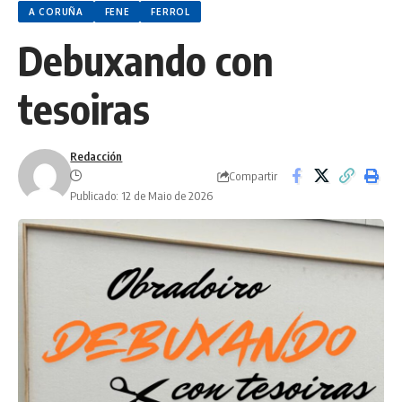
A CORUÑA
FENE
FERROL
Debuxando con
tesoiras
Redacción
Compartir
Publicado: 12 de Maio de 2026