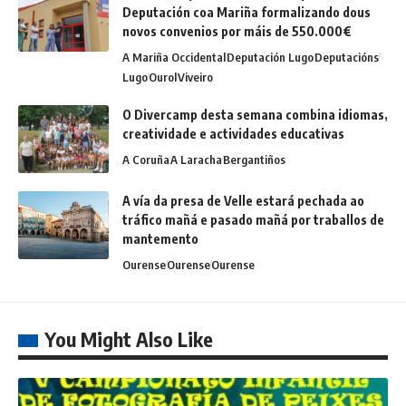
Deputación coa Mariña formalizando dous
novos convenios por máis de 550.000€
A Mariña Occidental
Deputación Lugo
Deputacións
Lugo
Ourol
Viveiro
O Divercamp desta semana combina idiomas,
creatividade e actividades educativas
A Coruña
A Laracha
Bergantiños
A vía da presa de Velle estará pechada ao
tráfico mañá e pasado mañá por traballos de
mantemento
Ourense
Ourense
Ourense
You Might Also Like