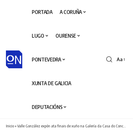
PORTADA
A CORUÑA
LUGO
OURENSE
PONTEVEDRA
Aa
Redime
de
fontes
XUNTA DE GALICIA
DEPUTACIÓNS
Inicio
»
Valle González expón ata finais de xuño na Galería da Casa do Concello de San Sadurniño