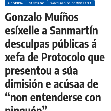
A CORUÑA
SANTIAGO
SANTIAGO DE COMPOSTELA
Gonzalo Muíños
esíxelle a Sanmartín
desculpas públicas á
xefa de Protocolo que
presentou a súa
dimisión e acúsaa de
“non entenderse con
ninguén”