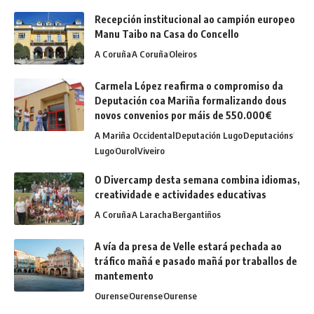
Recepción institucional ao campión europeo
Manu Taibo na Casa do Concello
A Coruña
A Coruña
Oleiros
Carmela López reafirma o compromiso da
Deputación coa Mariña formalizando dous
novos convenios por máis de 550.000€
A Mariña Occidental
Deputación Lugo
Deputacións
Lugo
Ourol
Viveiro
O Divercamp desta semana combina idiomas,
creatividade e actividades educativas
A Coruña
A Laracha
Bergantiños
A vía da presa de Velle estará pechada ao
tráfico mañá e pasado mañá por traballos de
mantemento
Ourense
Ourense
Ourense