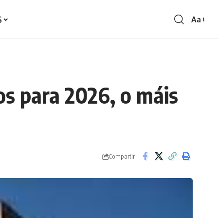
S
Aa
Redime
de
fontes
s para 2026, o máis
Compartir