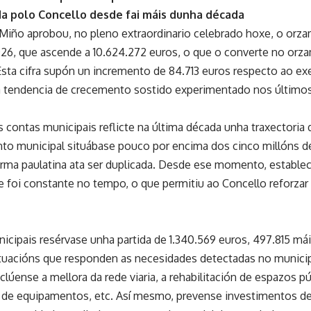
 polo Concello desde fai máis dunha década
Miño aprobou, no pleno extraordinario celebrado hoxe, o orza
026, que ascende a 10.624.272 euros, o que o converte no orza
Esta cifra supón un incremento de 84.713 euros respecto ao ex
 tendencia de crecemento sostido experimentado nos último
s contas municipais reflicte na última década unha traxectori
to municipal situábase pouco por encima dos cinco millóns de 
rma paulatina ata ser duplicada. Desde ese momento, estable
 foi constante no tempo, o que permitiu ao Concello reforzar
icipais resérvase unha partida de 1.340.569 euros, 497.815 má
ctuacións que responden as necesidades detectadas no municipio
clúense a mellora da rede viaria, a rehabilitación de espazos p
de equipamentos, etc. Así mesmo, prevense investimentos des