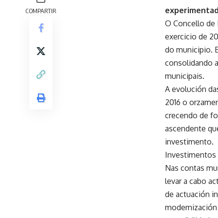
experimentada
COMPARTIR
O Concello de 
exercicio de 2
do municipio. 
consolidando a
municipais.
A evolución da
2016 o orzamen
crecendo de fo
ascendente que
investimento.
Investimentos
Nas contas mun
levar a cabo a
de actuación in
modernización 