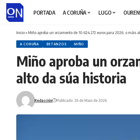
PORTADA
A CORUÑA
LUGO
OUREN
Inicio
»
Miño aproba un orzamento de 10.624.272 euros para 2026, o máis alt
A CORUÑA
BETANZOS
MIÑO
Miño aproba un orzam
alto da súa historia
Redacción
Publicado: 26 de Maio de 2026