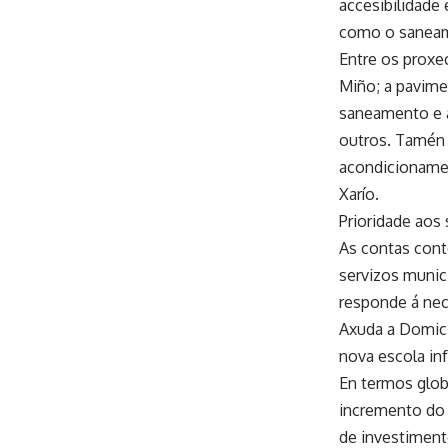
accesibilidade 
como o saneame
Entre os proxe
Miño; a pavimen
saneamento e a
outros. Tamén 
acondicionamen
Xarío.
Prioridade aos 
As contas cont
servizos munic
responde á nec
Axuda a Domici
nova escola inf
En termos globa
incremento do 
de investiment