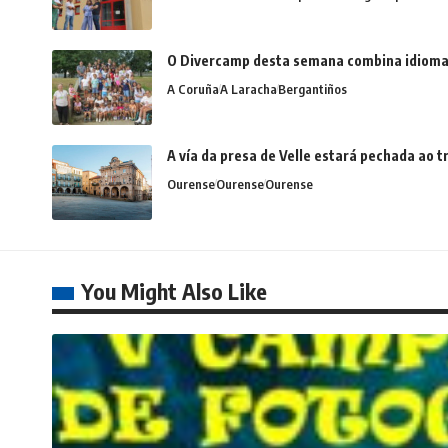
O Divercamp desta semana combina idiomas,
A Coruña
A Laracha
Bergantiños
A vía da presa de Velle estará pechada ao
Ourense
Ourense
Ourense
You Might Also Like