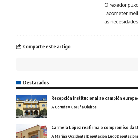
O rexedor puxo
“acometer mell
as necesidades
Comparte este artigo
Destacados
Recepción institucional ao campión europe
A Coruña
A Coruña
Oleiros
Carmela López reafirma o compromiso da D
A Mariña Occidental
Deputación Lugo
Deputación