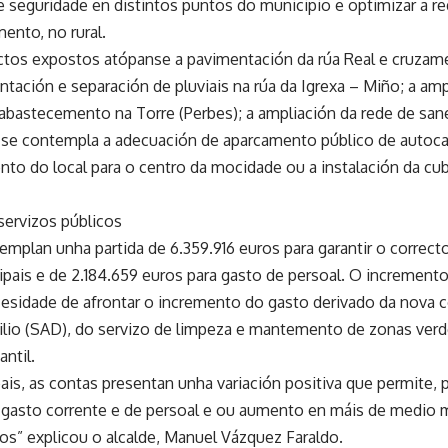
e seguridade en distintos puntos do municipio e optimizar a re
nto, no rural.
ctos expostos atópanse a pavimentación da rúa Real e cruzame
tación e separación de pluviais na rúa da Igrexa – Miño; a am
bastecemento na Torre (Perbes); a ampliación da rede de san
se contempla a adecuación de aparcamento público de autoca
to do local para o centro da mocidade ou a instalación da cub
servizos públicos
emplan unha partida de 6.359.916 euros para garantir o corre
ipais e de 2.184.659 euros para gasto de persoal. O incremento
esidade de afrontar o incremento do gasto derivado da nova c
lio (SAD), do servizo de limpeza e mantemento de zonas verde
antil.
is, as contas presentan unha variación positiva que permite, p
gasto corrente e de persoal e ou aumento en máis de medio m
os” explicou o alcalde, Manuel Vázquez Faraldo.