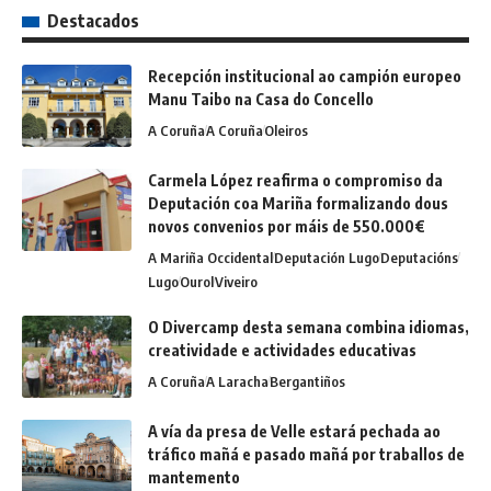
Destacados
Recepción institucional ao campión europeo
Manu Taibo na Casa do Concello
A Coruña
A Coruña
Oleiros
Carmela López reafirma o compromiso da
Deputación coa Mariña formalizando dous
novos convenios por máis de 550.000€
A Mariña Occidental
Deputación Lugo
Deputacións
Lugo
Ourol
Viveiro
O Divercamp desta semana combina idiomas,
creatividade e actividades educativas
A Coruña
A Laracha
Bergantiños
A vía da presa de Velle estará pechada ao
tráfico mañá e pasado mañá por traballos de
mantemento