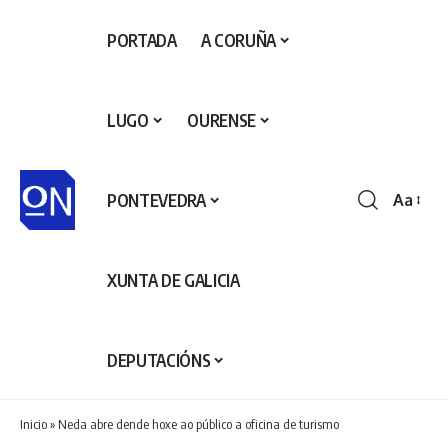
PORTADA
A CORUÑA
LUGO
OURENSE
PONTEVEDRA
Aa
Redime
de
fontes
XUNTA DE GALICIA
DEPUTACIÓNS
Inicio
»
Neda abre dende hoxe ao público a oficina de turismo