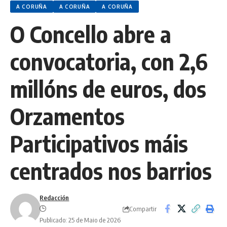
A CORUÑA
A CORUÑA
A CORUÑA
O Concello abre a
convocatoria, con 2,6
millóns de euros, dos
Orzamentos
Participativos máis
centrados nos barrios
Redacción
Compartir
Publicado: 25 de Maio de 2026