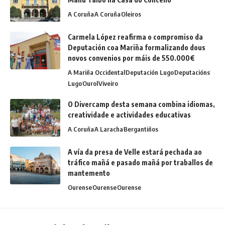
A Coruña
A Coruña
Oleiros
Carmela López reafirma o compromiso da
Deputación coa Mariña formalizando dous
novos convenios por máis de 550.000€
A Mariña Occidental
Deputación Lugo
Deputacións
Lugo
Ourol
Viveiro
O Divercamp desta semana combina idiomas,
creatividade e actividades educativas
A Coruña
A Laracha
Bergantiños
A vía da presa de Velle estará pechada ao
tráfico mañá e pasado mañá por traballos de
mantemento
Ourense
Ourense
Ourense