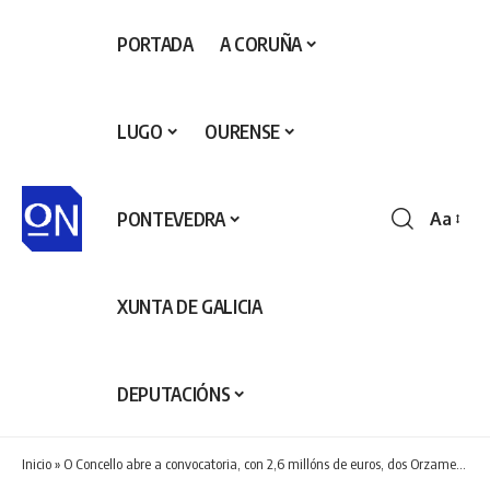
PORTADA
A CORUÑA
LUGO
OURENSE
PONTEVEDRA
Aa
Redime
de
fontes
XUNTA DE GALICIA
DEPUTACIÓNS
Inicio
»
O Concello abre a convocatoria, con 2,6 millóns de euros, dos Orzamentos Participativos máis centrados nos barrios