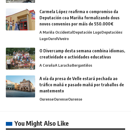
Carmela López reafirma o compromiso da
Deputación coa Mariña formalizando dous
novos convenios por máis de 550.000€
A Mariña Occidental
Deputación Lugo
Deputacións
Lugo
Ourol
Viveiro
O Divercamp desta semana combina idiomas,
creatividade e actividades educativas
A Coruña
A Laracha
Bergantiños
A vía da presa de Velle estará pechada ao
tráfico mañá e pasado mañá por traballos de
mantemento
Ourense
Ourense
Ourense
You Might Also Like