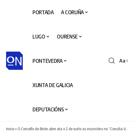
PORTADA
A CORUÑA
LUGO
OURENSE
PONTEVEDRA
Aa
Redime
de
fontes
XUNTA DE GALICIA
DEPUTACIÓNS
Inicio
»
O Concello de Brión abre ata o 2 de xuño as inscricións no “Concilia Verán” e nos “Campamentos de Verán 2026”