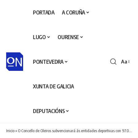
PORTADA
A CORUÑA
LUGO
OURENSE
PONTEVEDRA
Aa
Redime
de
fontes
XUNTA DE GALICIA
DEPUTACIÓNS
Inicio
»
O Concello de Oleiros subvencionará ás entidades deportivas con 97.000 euros