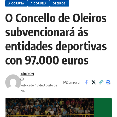
A CORUÑA
A CORUÑA
OLEIROS
O Concello de Oleiros
subvencionará ás
entidades deportivas
con 97.000 euros
adminON
Compartir
Publicado: 18 de Agosto de
2025