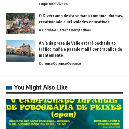
Lugo
Ourol
Viveiro
O Divercamp desta semana combina idiomas,
creatividade e actividades educativas
A Coruña
A Laracha
Bergantiños
A vía da presa de Velle estará pechada ao
tráfico mañá e pasado mañá por traballos de
mantemento
Ourense
Ourense
Ourense
You Might Also Like