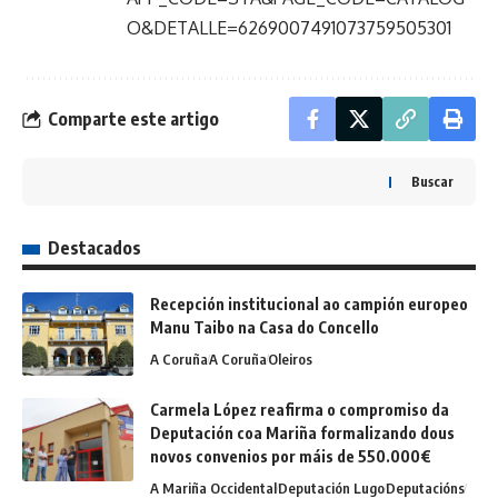
O&DETALLE=6269007491073759505301
Comparte este artigo
Buscar
Destacados
Recepción institucional ao campión europeo
Manu Taibo na Casa do Concello
A Coruña
A Coruña
Oleiros
Carmela López reafirma o compromiso da
Deputación coa Mariña formalizando dous
novos convenios por máis de 550.000€
A Mariña Occidental
Deputación Lugo
Deputacións