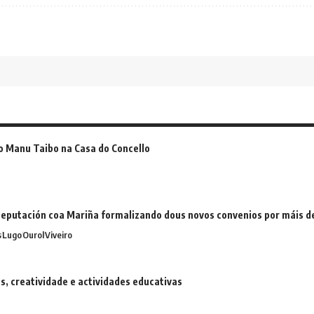
o Manu Taibo na Casa do Concello
eputación coa Mariña formalizando dous novos convenios por máis 
s
Lugo
Ourol
Viveiro
 creatividade e actividades educativas