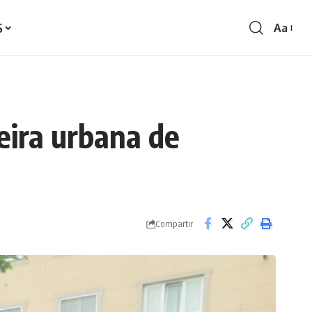
S
Aa
Redime
de
fontes
eira urbana de
Compartir