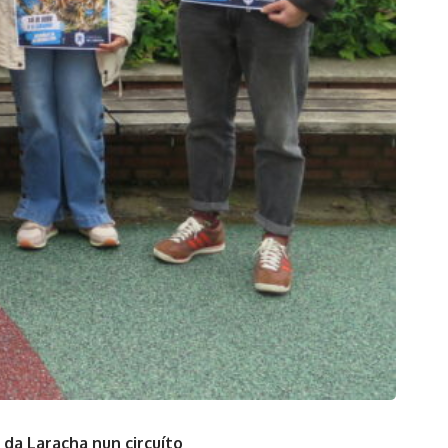
 da Laracha nun circuíto