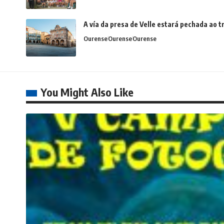
A vía da presa de Velle estará pechada ao
Ourense
Ourense
Ourense
You Might Also Like