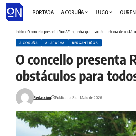
PORTADA
A CORUÑA
LUGO
OUREN
Inicio
»
O concello presenta Run&Fun, unha gran carreira urbana de obstácul
A CORUÑA
A LARACHA
BERGANTIÑOS
O concello presenta 
obstáculos para todos
Redacción
Publicado: 8 de Maio de 2026