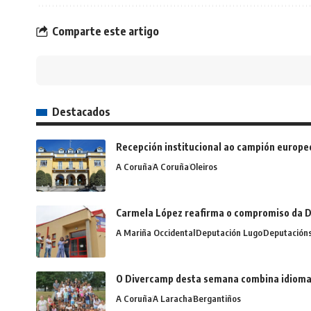
Comparte este artigo
Destacados
Recepción institucional ao campión europe
A Coruña
A Coruña
Oleiros
Carmela López reafirma o compromiso da D
A Mariña Occidental
Deputación Lugo
Deputación
O Divercamp desta semana combina idiomas,
A Coruña
A Laracha
Bergantiños