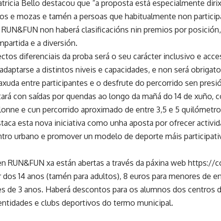
atricia Bello destacou que “a proposta está especialmente dirix
s e mozas e tamén a persoas que habitualmente non partici
n RUN&FUN non haberá clasificacións nin premios por posición,
partida e a diversión.
tos diferenciais da proba será o seu carácter inclusivo e acce
adaptarse a distintos niveis e capacidades, e non será obrigat
xuda entre participantes e o desfrute do percorrido sen presi
á con saídas por quendas ao longo da mañá do 14 de xuño, con
lonne e cun percorrido aproximado de entre 3,5 e 5 quilómetro
taca esta nova iniciativa como unha aposta por ofrecer activid
ntro urbano e promover un modelo de deporte máis participativo
 en RUN&FUN xa están abertas a través da páxina web https://
ir dos 14 anos (tamén para adultos), 8 euros para menores de ent
s de 3 anos. Haberá descontos para os alumnos dos centros d
entidades e clubs deportivos do termo municipal.