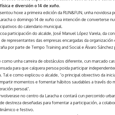
física e diversión o 14 de xuño.
sentou hoxe a primeira edición da RUN&FUN, unha novidosa pr
Laracha o domingo 14 de xuño coa intención de converterse n
ticipativos do calendario municipal.
coa participación do alcalde, José Manuel López Varela, da con
 e de representantes das empresas encargadas da organización e
raña por parte de Tempo Training and Social e Álvaro Sánchez p
omo unha carreira de obstáculos diferente, cun marcado carác
ensada para que calquera persoa poida participar independent
a. Tal e como explicou o alcalde, “o principal obxectivo da inici
ompartir momentos e fomentar hábitos saudables a través do 
eración persoal”.
volverase no centro da Laracha e contará cun percorrido urba
 de destreza deseñadas para fomentar a participación, a colab
inámico e festivo.