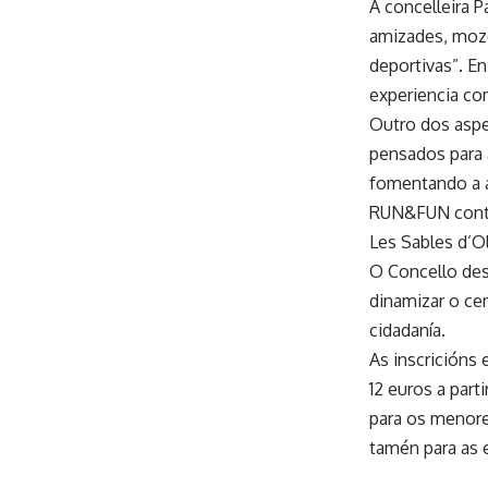
A concelleira P
amizades, mozo
deportivas”. E
experiencia com
Outro dos aspec
pensados para 
fomentando a a
RUN&FUN contar
Les Sables d’O
O Concello des
dinamizar o ce
cidadanía.
As inscricións
12 euros a part
para os menore
tamén para as 