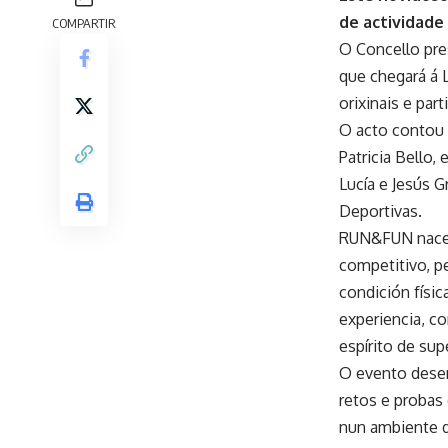
de actividade 
COMPARTIR
O Concello pre
que chegará á 
orixinais e par
O acto contou 
Patricia Bello,
Lucía e Jesús G
Deportivas.
RUN&FUN nace c
competitivo, p
condición físic
experiencia, c
espírito de sup
O evento desen
retos e probas
nun ambiente d