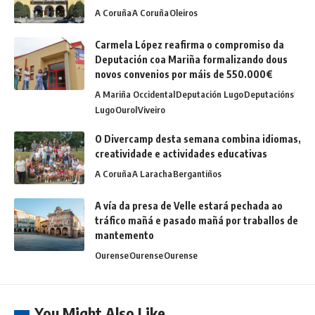
A Coruña
A Coruña
Oleiros
Carmela López reafirma o compromiso da
Deputación coa Mariña formalizando dous
novos convenios por máis de 550.000€
A Mariña Occidental
Deputación Lugo
Deputacións
Lugo
Ourol
Viveiro
O Divercamp desta semana combina idiomas,
creatividade e actividades educativas
A Coruña
A Laracha
Bergantiños
A vía da presa de Velle estará pechada ao
tráfico mañá e pasado mañá por traballos de
mantemento
Ourense
Ourense
Ourense
You Might Also Like