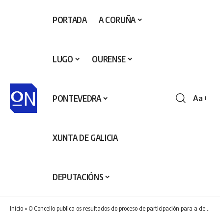
PORTADA
A CORUÑA
LUGO
OURENSE
PONTEVEDRA
Aa
Redime
de
fontes
XUNTA DE GALICIA
DEPUTACIÓNS
Inicio
»
O Concello publica os resultados do proceso de participación para a definición do novo modelo urbano para o Ensanche