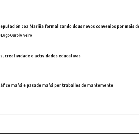
eputación coa Mariña formalizando dous novos convenios por máis 
s
Lugo
Ourol
Viveiro
 creatividade e actividades educativas
 tráfico mañá e pasado mañá por traballos de mantemento