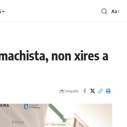
S
Aa
Redime
de
fontes
machista, non xires a
Compartir