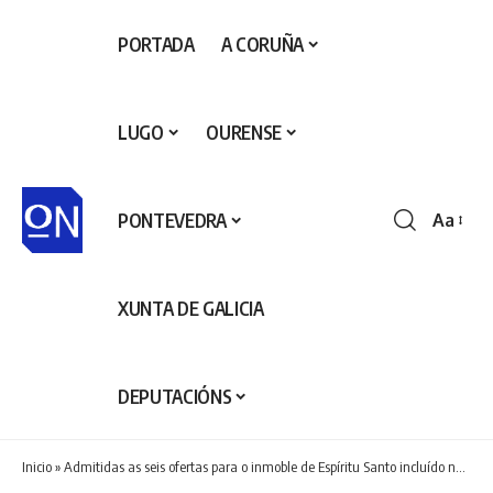
PORTADA
A CORUÑA
LUGO
OURENSE
PONTEVEDRA
Aa
Redime
de
fontes
XUNTA DE GALICIA
DEPUTACIÓNS
Inicio
»
Admitidas as seis ofertas para o inmoble de Espíritu Santo incluído no Rexistro de Soares e a máis alta supera en 60.000 euros o prezo de saída