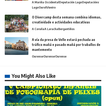
A Mariña Occidental
Deputación Lugo
Deputacións
Lugo
Ourol
Viveiro
O Divercamp desta semana combina idiomas,
creatividade e actividades educativas
A Coruña
A Laracha
Bergantiños
A vía da presa de Velle estará pechada ao
tráfico mañá e pasado mañá por traballos de
mantemento
Ourense
Ourense
Ourense
You Might Also Like