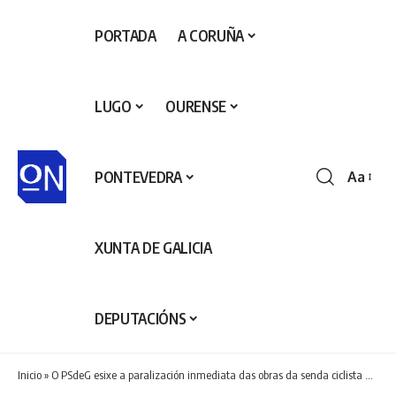
PORTADA
A CORUÑA
LUGO
OURENSE
PONTEVEDRA
Aa
Redime
de
fontes
XUNTA DE GALICIA
DEPUTACIÓNS
Inicio
»
O PSdeG esixe a paralización inmediata das obras da senda ciclista de Conxo e acusa á Xunta de “agredir” un espazo patrimonial único