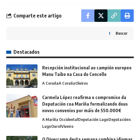
Comparte este artigo
Buscar
Destacados
Recepción institucional ao campión europeo
Manu Taibo na Casa do Concello
A Coruña
A Coruña
Oleiros
Carmela López reafirma o compromiso da
Deputación coa Mariña formalizando dous
novos convenios por máis de 550.000€
A Mariña Occidental
Deputación Lugo
Deputacións
Lugo
Ourol
Viveiro
O Divercamp desta semana combina idiomas,