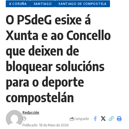
A CORUÑA
SANTIAGO
SANTIAGO DE COMPOSTELA
O PSdeG esixe á
Xunta e ao Concello
que deixen de
bloquear solucións
para o deporte
compostelán
Redacción
Compartir
Publicado: 18 de Maio de 2026