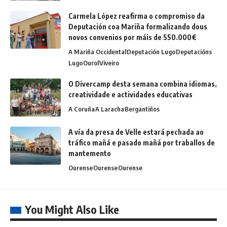
Carmela López reafirma o compromiso da
Deputación coa Mariña formalizando dous
novos convenios por máis de 550.000€
A Mariña Occidental
Deputación Lugo
Deputacións
Lugo
Ourol
Viveiro
O Divercamp desta semana combina idiomas,
creatividade e actividades educativas
A Coruña
A Laracha
Bergantiños
A vía da presa de Velle estará pechada ao
tráfico mañá e pasado mañá por traballos de
mantemento
Ourense
Ourense
Ourense
You Might Also Like