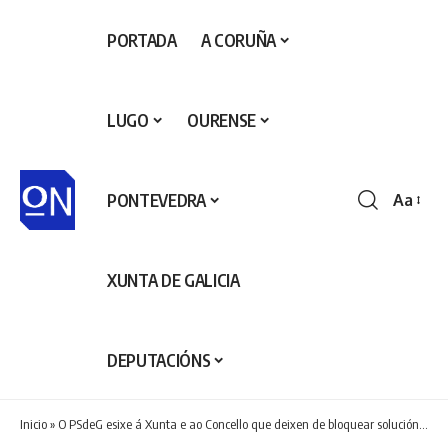
PORTADA
A CORUÑA
LUGO
OURENSE
PONTEVEDRA
Aa
Redime
de
fontes
XUNTA DE GALICIA
DEPUTACIÓNS
Inicio
»
O PSdeG esixe á Xunta e ao Concello que deixen de bloquear solucións para o deporte compostelán