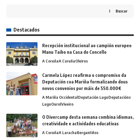
Buscar
Destacados
Recepción institucional ao campión europeo
Manu Taibo na Casa do Concello
A Coruña
A Coruña
Oleiros
Carmela López reafirma o compromiso da
Deputación coa Mariña formalizando dous
novos convenios por máis de 550.000€
A Mariña Occidental
Deputación Lugo
Deputacións
Lugo
Ourol
Viveiro
O Divercamp desta semana combina idiomas,
creatividade e actividades educativas
A Coruña
A Laracha
Bergantiños