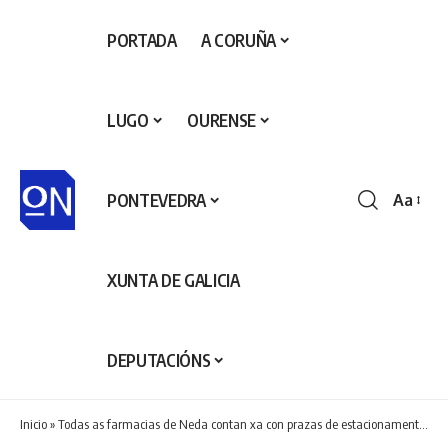
PORTADA
A CORUÑA
LUGO
OURENSE
PONTEVEDRA
Aa
Redime
de
fontes
XUNTA DE GALICIA
DEPUTACIÓNS
Inicio
»
Todas as farmacias de Neda contan xa con prazas de estacionamento exprés