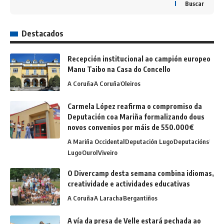
Buscar
Destacados
Recepción institucional ao campión europeo
Manu Taibo na Casa do Concello
A Coruña
A Coruña
Oleiros
Carmela López reafirma o compromiso da
Deputación coa Mariña formalizando dous
novos convenios por máis de 550.000€
A Mariña Occidental
Deputación Lugo
Deputacións
Lugo
Ourol
Viveiro
O Divercamp desta semana combina idiomas,
creatividade e actividades educativas
A Coruña
A Laracha
Bergantiños
A vía da presa de Velle estará pechada ao