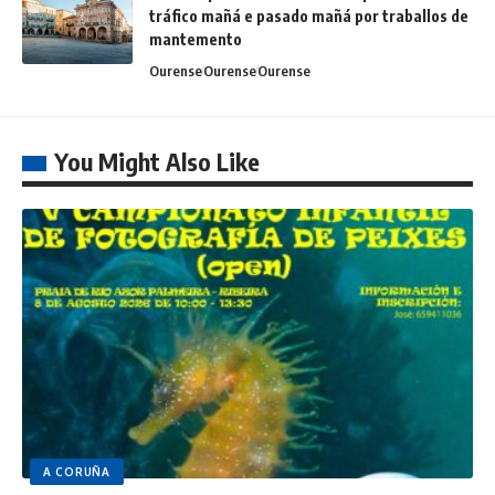
tráfico mañá e pasado mañá por traballos de
mantemento
Ourense
Ourense
Ourense
You Might Also Like
A CORUÑA