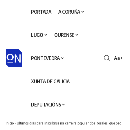
PORTADA
A CORUÑA
LUGO
OURENSE
PONTEVEDRA
Aa
Redime
de
fontes
XUNTA DE GALICIA
DEPUTACIÓNS
Inicio
»
Últimos días para inscribirse na carreira popular dos Rosales, que pechará a primeira parte da tempada de Coruña Corre o domingo 31 de maio