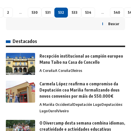
2
…
530
531
532
533
534
…
540
5
Buscar
Destacados
Recepción institucional ao campión europeo
Manu Taibo na Casa do Concello
A Coruña
A Coruña
Oleiros
Carmela López reafirma o compromiso da
Deputación coa Mariña formalizando dous
novos convenios por máis de 550.000€
A Mariña Occidental
Deputación Lugo
Deputacións
Lugo
Ourol
Viveiro
O Divercamp desta semana combina idiomas,
creatividade e actividades educativas