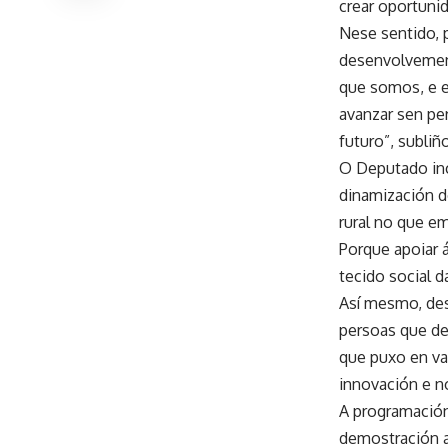
crear oportunid
Nese sentido, 
desenvolvement
que somos, e e
avanzar sen per
futuro”, subliñ
O Deputado in
dinamización d
rural no que em
Porque apoiar 
tecido social d
Así mesmo, dest
persoas que dec
que puxo en val
innovación e n
A programación
demostración a