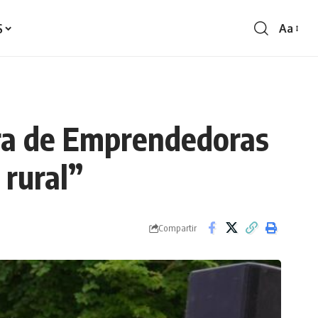
S
Aa
Redime
de
fontes
era de Emprendedoras
 rural”
Compartir