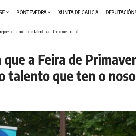
SE
PONTEVEDRA
XUNTA DE GALICIA
DEPUTACIÓN
epresenta moi ben o talento que ten o noso rural”
 que a Feira de Primav
 talento que ten o noso