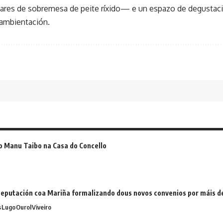
eares de sobremesa de peite ríxido— e un espazo de degustaci
 ambientación.
o Manu Taibo na Casa do Concello
eputación coa Mariña formalizando dous novos convenios por máis 
s
Lugo
Ourol
Viveiro