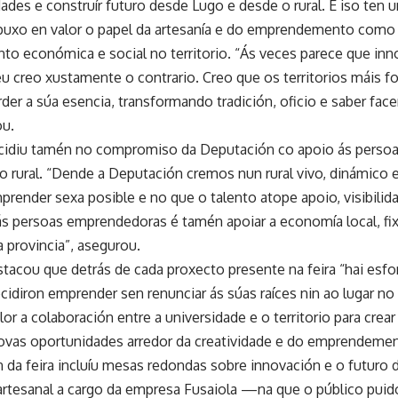
ades e construír futuro desde Lugo e desde o rural. E iso ten 
puxo en valor o papel da artesanía e do emprendemento como
o económica e social no territorio. “Ás veces parece que inn
u creo xustamente o contrario. Creo que os territorios máis f
der a súa esencia, transformando tradición, oficio e saber fac
ou.
cidiu tamén no compromiso da Deputación co apoio ás perso
o rural. “Dende a Deputación cremos nun rural vivo, dinámico
prender sexa posible e no que o talento atope apoio, visibilid
ás persoas emprendedoras é tamén apoiar a economía local, fix
a provincia”, asegurou.
acou que detrás de cada proxecto presente na feira “hai esfor
idiron emprender sen renunciar ás súas raíces nin ao lugar no
or a colaboración entre a universidade e o territorio para cre
ovas oportunidades arredor da creatividade e do emprendeme
 da feira incluíu mesas redondas sobre innovación e o futuro d
rtesanal a cargo da empresa Fusaiola —na que o público puid