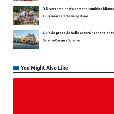
O Divercamp desta semana combina idiomas,
A Coruña
A Laracha
Bergantiños
A vía da presa de Velle estará pechada ao
Ourense
Ourense
Ourense
You Might Also Like