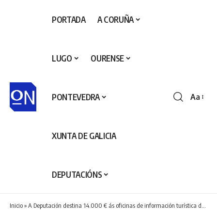
PORTADA
A CORUÑA
LUGO
OURENSE
PONTEVEDRA
Aa
Redime
de
fontes
XUNTA DE GALICIA
DEPUTACIÓNS
Inicio
»
A Deputación destina 14.000 € ás oficinas de información turística da rede Info Rías Baixas situadas en Marín e Poio