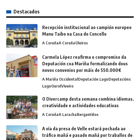
Destacados
Recepción institucional ao campión europeo
Manu Taibo na Casa do Concello
A Coruña
A Coruña
Oleiros
Carmela López reafirma o compromiso da
Deputación coa Mariña formalizando dous
novos convenios por máis de 550.000€
A Mariña Occidental
Deputación Lugo
Deputacións
Lugo
Ourol
Viveiro
O Divercamp desta semana combina idiomas,
creatividade e actividades educativas
A Coruña
A Laracha
Bergantiños
A vía da presa de Velle estará pechada ao
tráfico mañá e pasado mañá por traballos de