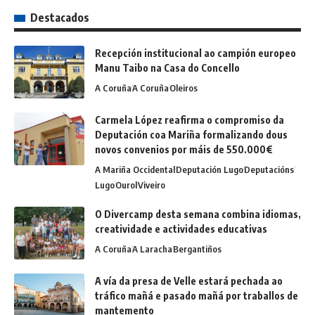
Destacados
Recepción institucional ao campión europeo
Manu Taibo na Casa do Concello
A Coruña
A Coruña
Oleiros
Carmela López reafirma o compromiso da
Deputación coa Mariña formalizando dous
novos convenios por máis de 550.000€
A Mariña Occidental
Deputación Lugo
Deputacións
Lugo
Ourol
Viveiro
O Divercamp desta semana combina idiomas,
creatividade e actividades educativas
A Coruña
A Laracha
Bergantiños
A vía da presa de Velle estará pechada ao
tráfico mañá e pasado mañá por traballos de
mantemento