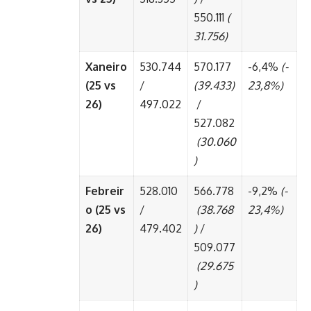
550.111
(
31.756)
Xaneiro
530.744
570.177
-6,4%
(-
(25 vs
/
(39.433)
23,8%)
26)
497.022
/
527.082
(30.060
)
Febreir
528.010
566.778
-9,2%
(-
o (25 vs
/
(38.768
23,4%)
26)
479.402
)
/
509.077
(29.675
)