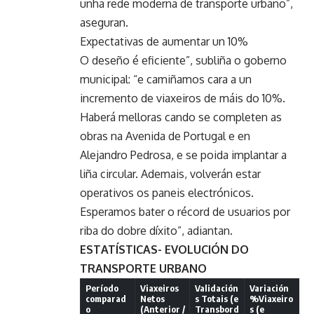
unha rede moderna de transporte urbano”,
aseguran.
Expectativas de aumentar un 10%
O deseño é eficiente”, subliña o goberno
municipal: “e camiñamos cara a un
incremento de viaxeiros de máis do 10%.
Haberá melloras cando se completen as
obras na Avenida de Portugal e en
Alejandro Pedrosa, e se poida implantar a
liña circular. Ademais, volverán estar
operativos os paneis electrónicos.
Esperamos bater o récord de usuarios por
riba do dobre díxito”, adiantan.
ESTATÍSTICAS- EVOLUCIÓN DO
TRANSPORTE URBANO
Período
Viaxeiros
Validación
Variación
comparad
Netos
s Totais (e
%Viaxeiro
o
(Anterior /
Transbord
s (e