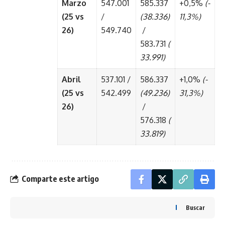
Marzo
547.001
585.337
+0,5%
(-
(25 vs
/
(38.336)
11,3%)
26)
549.740
/
583.731
(
33.991)
Abril
537.101 /
586.337
+1,0%
(-
(25 vs
542.499
(49.236)
31,3%)
26)
/
576.318
(
33.819)
Comparte este artigo
Buscar