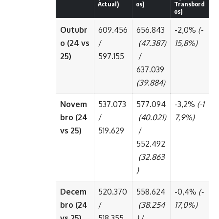
Actual)
os)
Transbord
os)
Outubr
609.456
656.843
-2,0%
(-
o (24 vs
/
(47.387)
15,8%)
25)
597.155
/
637.039
(39.884)
Novem
537.073
577.094
-3,2%
(-1
bro (24
/
(40.021)
7,9%)
vs 25)
519.629
/
552.492
(32.863
)
Decem
520.370
558.624
-0,4%
(-
bro (24
/
(38.254
17,0%)
vs 25)
518.355
)
/