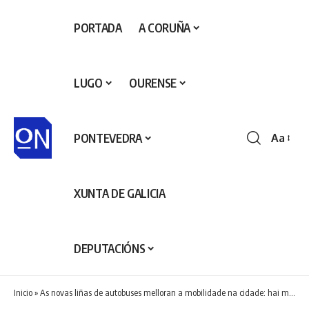
PORTADA
A CORUÑA
LUGO
OURENSE
PONTEVEDRA
Aa
Redime
de
fontes
XUNTA DE GALICIA
DEPUTACIÓNS
Inicio
»
As novas liñas de autobuses melloran a mobilidade na cidade: hai menos transbordos e empezan a aumentar os viaxeiros