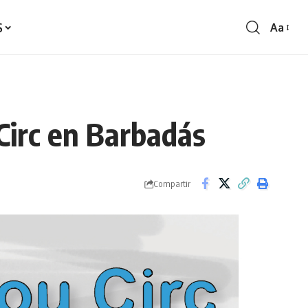
S
Aa
Redime
de
fontes
Circ en Barbadás
Compartir