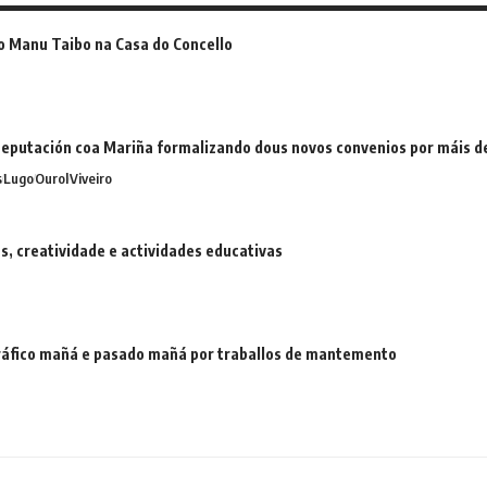
o Manu Taibo na Casa do Concello
eputación coa Mariña formalizando dous novos convenios por máis 
s
Lugo
Ourol
Viveiro
 creatividade e actividades educativas
 tráfico mañá e pasado mañá por traballos de mantemento