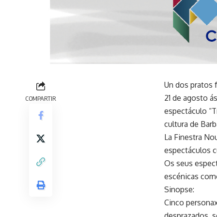
Un dos pratos 
21 de agosto á
COMPARTIR
espectáculo “T
cultura de Barb
La Finestra No
espectáculos cu
Os seus espect
escénicas como
Sinopse:
Cinco personax
desprazados, s