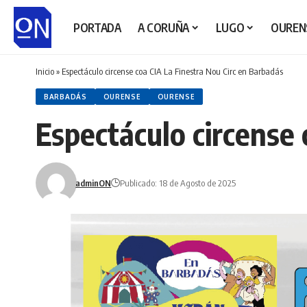
PORTADA
A CORUÑA
LUGO
OUREN
Inicio
»
Espectáculo circense coa CIA La Finestra Nou Circ en Barbadás
BARBADÁS
OURENSE
OURENSE
Espectáculo circense 
adminON
Publicado: 18 de Agosto de 2025