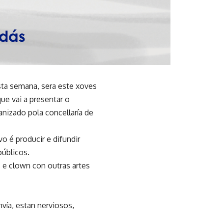
sta semana, sera este xoves
e vai a presentar o
nizado pola concellaría de
o é producir e difundir
públicos.
 e clown con outras artes
vía, estan nerviosos,