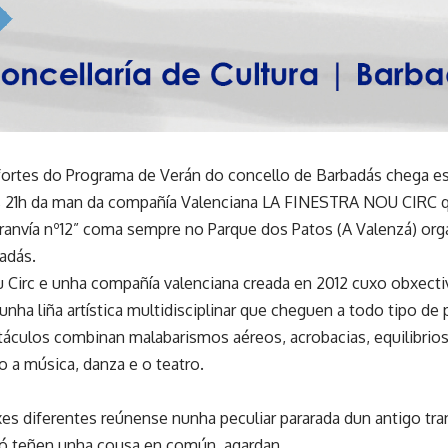
fortes do Programa de Verán do concello de Barbadás chega e
s 21h da man da compañía Valenciana LA FINESTRA NOU CIRC qu
ranvía nº12” coma sempre no Parque dos Patos (A Valenzá) orga
adás.
u Circ e unha compañía valenciana creada en 2012 cuxo obxectiv
nha liña artística multidisciplinar que cheguen a todo tipo de 
áculos combinan malabarismos aéreos, acrobacias, equilibrios
 a música, danza e o teatro.
es diferentes reúnense nunha peculiar pararada dun antigo tran
ó teñen unha cousa en común, agardan.