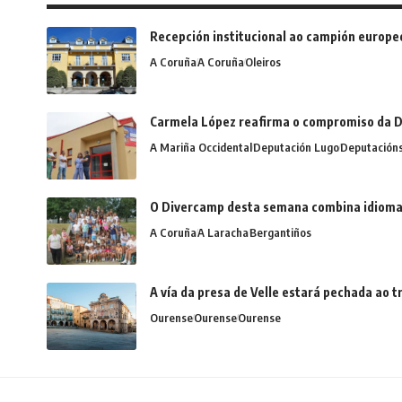
Recepción institucional ao campión europe
A Coruña
A Coruña
Oleiros
Carmela López reafirma o compromiso da D
A Mariña Occidental
Deputación Lugo
Deputación
O Divercamp desta semana combina idiomas,
A Coruña
A Laracha
Bergantiños
A vía da presa de Velle estará pechada ao
Ourense
Ourense
Ourense