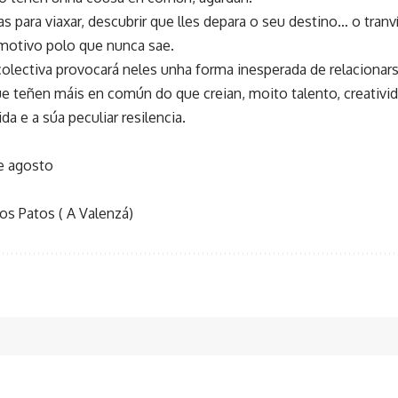
s para viaxar, descubrir que lles depara o seu destino… o tranv
motivo polo que nunca sae.
olectiva provocará neles unha forma inesperada de relacionar
e teñen máis en común do que creian, moito talento, creativida
da e a súa peculiar resilencia.
de agosto
os Patos ( A Valenzá)