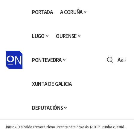
PORTADA
A CORUÑA
LUGO
OURENSE
PONTEVEDRA
Aa
Redime
de
fontes
XUNTA DE GALICIA
DEPUTACIÓNS
Inicio
»
O alcalde convoca pleno urxente para hoxe ás 12.30 h, cunha cuestión de confianza vinculada á aprobación do orzamento