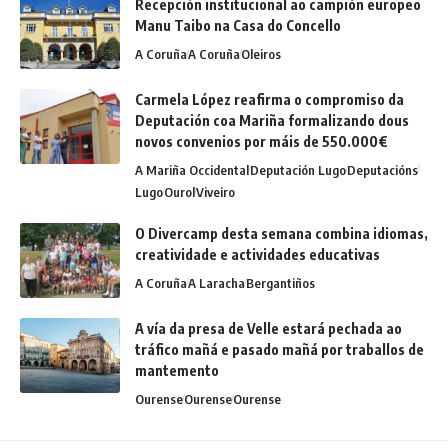
Recepción institucional ao campión europeo
Manu Taibo na Casa do Concello
A Coruña
A Coruña
Oleiros
Carmela López reafirma o compromiso da
Deputación coa Mariña formalizando dous
novos convenios por máis de 550.000€
A Mariña Occidental
Deputación Lugo
Deputacións
Lugo
Ourol
Viveiro
O Divercamp desta semana combina idiomas,
creatividade e actividades educativas
A Coruña
A Laracha
Bergantiños
A vía da presa de Velle estará pechada ao
tráfico mañá e pasado mañá por traballos de
mantemento
Ourense
Ourense
Ourense