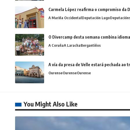
Carmela López reafirma o compromiso da D
A Mariña Occidental
Deputación Lugo
Deputación
O Divercamp desta semana combina idiomas,
A Coruña
A Laracha
Bergantiños
A vía da presa de Velle estará pechada ao
Ourense
Ourense
Ourense
You Might Also Like