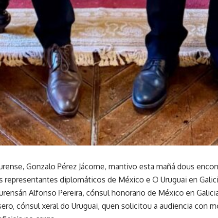
urense, Gonzalo Pérez Jácome, mantivo esta mañá dous encontr
s representantes diplomáticos de México e O Uruguai en Gali
urensán Alfonso Pereira, cónsul honorario de México en Galici
ro, cónsul xeral do Uruguai, quen solicitou a audiencia con mo