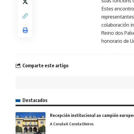
súas funcións o
Estes encontro
representantes 
colaboración i
Reino dos País
honorario de Uc
Comparte este artigo
Destacados
Recepción institucional ao campión europe
A Coruña
A Coruña
Oleiros