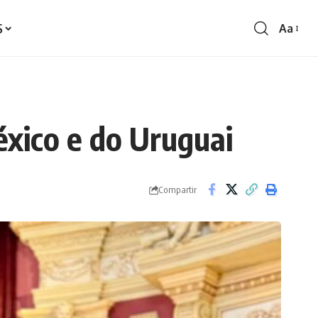
S
Aa
Redime
de
fontes
éxico e do Uruguai
Compartir