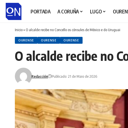
PORTADA
A CORUÑA
LUGO
OUREN
Inicio
»
O alcalde recibe no Concello os cónsules de México e do Uruguai
OURENSE
OURENSE
OURENSE
O alcalde recibe no C
Redacción
Publicado: 21 de Maio de 2026