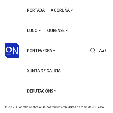
PORTADA
A CORUÑA
LUGO
OURENSE
PONTEVEDRA
Aa
Redime
de
fontes
XUNTA DE GALICIA
DEPUTACIÓNS
Inicio
»
O Concello celebra o Día dos Museos con visitas de máis de 700 escolares ás instalacións do Museo Municipal