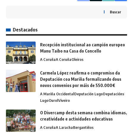
Buscar
Destacados
Recepción institucional ao campión europeo
Manu Taibo na Casa do Concello
A Coruña
A Coruña
Oleiros
Carmela López reafirma o compromiso da
Deputación coa Mariña formalizando dous
novos convenios por máis de 550.000€
A Mariña Occidental
Deputación Lugo
Deputacións
Lugo
Ourol
Viveiro
O Divercamp desta semana combina idiomas,
creatividade e actividades educativas
A Coruña
A Laracha
Bergantiños