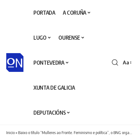
PORTADA
A CORUÑA
LUGO
OURENSE
PONTEVEDRA
Aa
Redime
de
fontes
XUNTA DE GALICIA
DEPUTACIÓNS
Inicio
»
Baixo o título “Mulleres ao Fronte. Feminismo e política”, o BNG organiza un coloquio co alcaldesa de Santiago de Compostela, Goretti Sanmartín