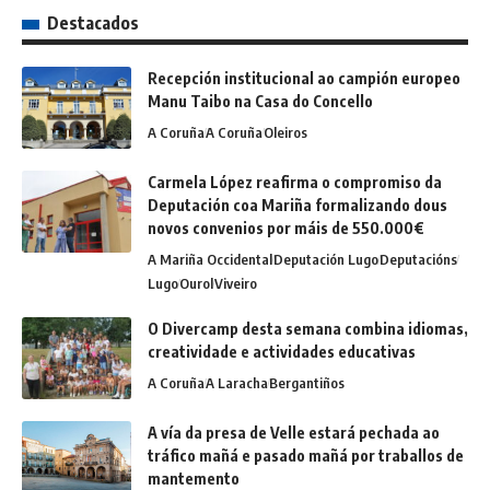
Destacados
Recepción institucional ao campión europeo
Manu Taibo na Casa do Concello
A Coruña
A Coruña
Oleiros
Carmela López reafirma o compromiso da
Deputación coa Mariña formalizando dous
novos convenios por máis de 550.000€
A Mariña Occidental
Deputación Lugo
Deputacións
Lugo
Ourol
Viveiro
O Divercamp desta semana combina idiomas,
creatividade e actividades educativas
A Coruña
A Laracha
Bergantiños
A vía da presa de Velle estará pechada ao
tráfico mañá e pasado mañá por traballos de
mantemento