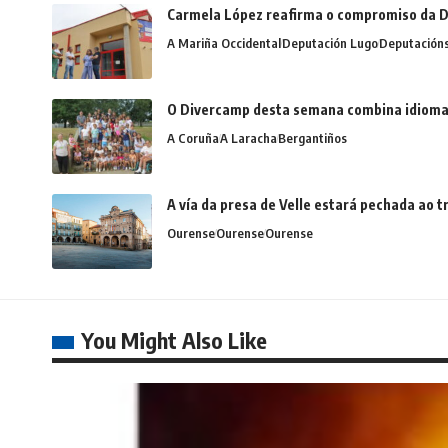
Carmela López reafirma o compromiso da D
A Mariña Occidental
Deputación Lugo
Deputación
O Divercamp desta semana combina idiomas,
A Coruña
A Laracha
Bergantiños
A vía da presa de Velle estará pechada ao
Ourense
Ourense
Ourense
You Might Also Like