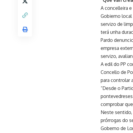
“Que van crear
A concelleira e
Gobierno local
servizo de limp
terá unha dura
Pardo denuncio
empresa extern
servizo, avali
A edil do PP co
Concello de Po
para controlar 
“Desde o Parti
pontevedreses.
comprobar que 
Neste sentido,
prórrogas do s
Goberno de Lor