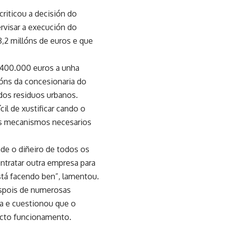
criticou a decisión do
rvisar a execución do
8,2 millóns de euros e que
 400.000 euros a unha
óns da concesionaria do
dos residuos urbanos.
cil de xustificar cando o
os mecanismos necesarios
ade o diñeiro de todos os
ntratar outra empresa para
stá facendo ben”, lamentou.
espois de numerosas
ra e cuestionou que o
recto funcionamento.