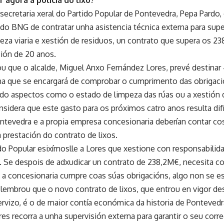
 agora a policía do lixo?”
 secretaria xeral do Partido Popular de Pontevedra, Pepa Pardo, 
 do BNG de contratar unha asistencia técnica externa para supe
eza viaria e xestión de residuos, un contrato que supera os 23
ción de 20 anos.
u que o alcalde, Miguel Anxo Fernández Lores, prevé destinar
a que se encargará de comprobar o cumprimento das obrigaci
ando aspectos como o estado de limpeza das rúas ou a xestión 
nsidera que este gasto para os próximos catro anos resulta difí
ntevedra e a propia empresa concesionaria deberían contar c
a prestación do contrato de lixos.
do Popular esixímoslle a Lores que xestione con responsabilid
 Se despois de adxudicar un contrato de 238,2M€, necesita co
a concesionaria cumpre coas súas obrigacións, algo non se e
 lembrou que o novo contrato de lixos, que entrou en vigor d
ervizo, é o de maior contía económica da historia de Ponteved
es recorra a unha supervisión externa para garantir o seu cor