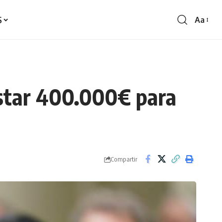
S
Aa
Redime
de
fontes
astar 400.000€ para
Compartir