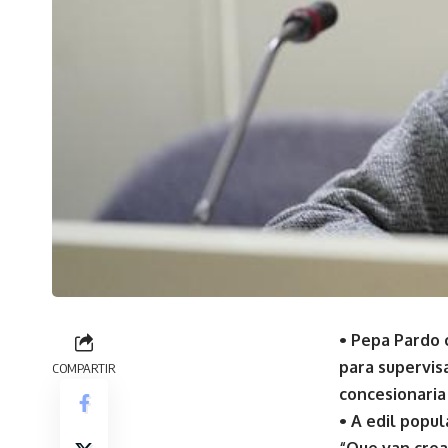
• Pepa Pardo 
para supervis
COMPARTIR
concesionaria
• A edil popu