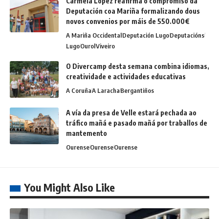
Carmela López reafirma o compromiso da
Deputación coa Mariña formalizando dous
novos convenios por máis de 550.000€
A Mariña Occidental
Deputación Lugo
Deputacións
Lugo
Ourol
Viveiro
O Divercamp desta semana combina idiomas,
creatividade e actividades educativas
A Coruña
A Laracha
Bergantiños
A vía da presa de Velle estará pechada ao
tráfico mañá e pasado mañá por traballos de
mantemento
Ourense
Ourense
Ourense
You Might Also Like