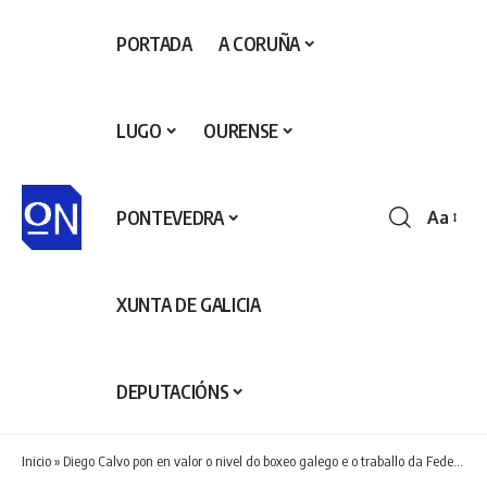
PORTADA
A CORUÑA
LUGO
OURENSE
PONTEVEDRA
Aa
Redime
de
fontes
XUNTA DE GALICIA
DEPUTACIÓNS
Inicio
»
Diego Calvo pon en valor o nivel do boxeo galego e o traballo da Federación Galega