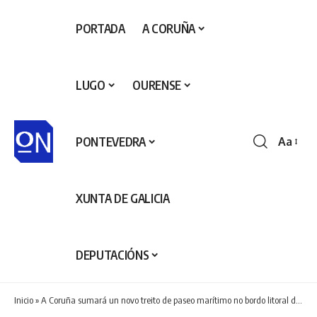
PORTADA
A CORUÑA
LUGO
OURENSE
PONTEVEDRA
Aa
Redime
de
fontes
XUNTA DE GALICIA
DEPUTACIÓNS
Inicio
»
A Coruña sumará un novo treito de paseo marítimo no bordo litoral da Pasaxe