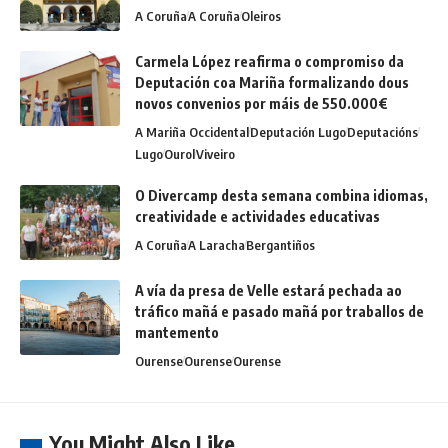
A Coruña
A Coruña
Oleiros
Carmela López reafirma o compromiso da
Deputación coa Mariña formalizando dous
novos convenios por máis de 550.000€
A Mariña Occidental
Deputación Lugo
Deputacións
Lugo
Ourol
Viveiro
O Divercamp desta semana combina idiomas,
creatividade e actividades educativas
A Coruña
A Laracha
Bergantiños
A vía da presa de Velle estará pechada ao
tráfico mañá e pasado mañá por traballos de
mantemento
Ourense
Ourense
Ourense
You Might Also Like