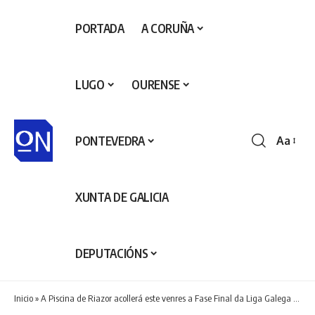
PORTADA
A CORUÑA
LUGO
OURENSE
PONTEVEDRA
Aa
Redime
de
fontes
XUNTA DE GALICIA
DEPUTACIÓNS
Inicio
»
A Piscina de Riazor acollerá este venres a Fase Final da Liga Galega de Clubs de Natación 3D