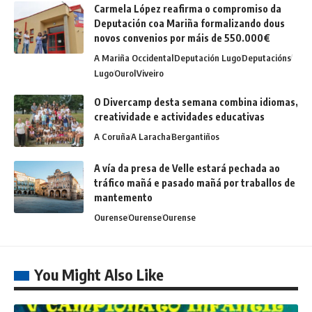
Carmela López reafirma o compromiso da
Deputación coa Mariña formalizando dous
novos convenios por máis de 550.000€
A Mariña Occidental
Deputación Lugo
Deputacións
Lugo
Ourol
Viveiro
O Divercamp desta semana combina idiomas,
creatividade e actividades educativas
A Coruña
A Laracha
Bergantiños
A vía da presa de Velle estará pechada ao
tráfico mañá e pasado mañá por traballos de
mantemento
Ourense
Ourense
Ourense
You Might Also Like