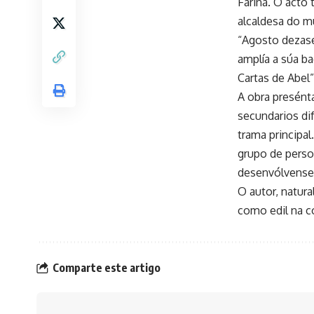
Fariña. O acto 
alcaldesa do m
“Agosto dezasei
amplía a súa b
Cartas de Abel”
A obra presént
secundarios di
trama principal
grupo de persoa
desenvólvense 
O autor, natura
como edil na c
Comparte este artigo