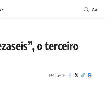
S
Aa
Redime
de
fontes
zaseis”, o terceiro
Compartir