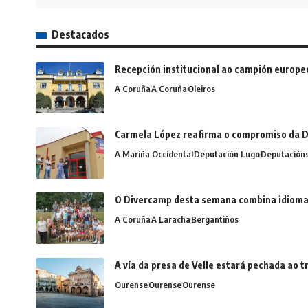
Destacados
Recepción institucional ao campión europe
A Coruña
A Coruña
Oleiros
Carmela López reafirma o compromiso da D
A Mariña Occidental
Deputación Lugo
Deputación
O Divercamp desta semana combina idiomas,
A Coruña
A Laracha
Bergantiños
A vía da presa de Velle estará pechada ao
Ourense
Ourense
Ourense