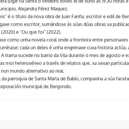
terá lugar na Senra o vindeiro xoves 18 de xuño ás 19.30 horas e
unicipio, Alejandra Pérez Maquez.
s” é o título da nova obra de Juan Fariña, escritor e edil de B
agaxe como escritor, sumándose ás súas dúas obras xa publica
 (2020) e “Ou que foi” (2022).
ase como unha novela coral onde a fronteira entre personaxes
fumínase; cada un deles é unha engrenaxe cuxa historia actú
. A trama sucede no barrio da Vila durante o mes de agosto e e
s moi heteroxéneo a través de relatos que, xa sexan particula
nun mundo alternativo ao real.
l da parroquia de Santa Marta de Babío, compaxina a súa faceta
orporación municipal de Bergondo.