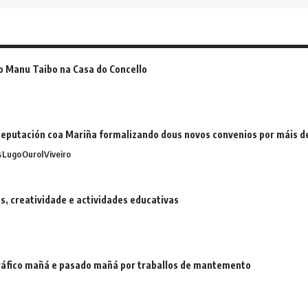
o Manu Taibo na Casa do Concello
eputación coa Mariña formalizando dous novos convenios por máis 
s
Lugo
Ourol
Viveiro
 creatividade e actividades educativas
 tráfico mañá e pasado mañá por traballos de mantemento