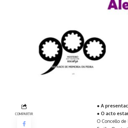
● A presentaci
● O acto esta
COMPARTIR
O Concello de B