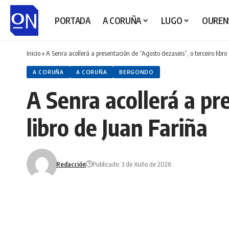
PORTADA
A CORUÑA
LUGO
OUREN
Inicio
»
A Senra acollerá a presentación de “Agosto dezaseis”, o terceiro libro
A CORUÑA
A CORUÑA
BERGONDO
A Senra acollerá a pr
libro de Juan Fariña
Redacción
Publicado: 3 de Xuño de 2026