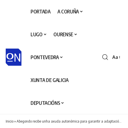
PORTADA
A CORUÑA
LUGO
OURENSE
PONTEVEDRA
Aa
Redime
de
fontes
XUNTA DE GALICIA
DEPUTACIÓNS
Inicio
»
Abegondo recibe unha axuda autonómica para garantir a adaptación da TDT no municipio