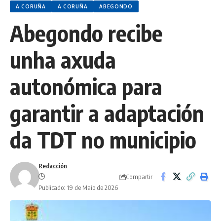
A CORUÑA
A CORUÑA
ABEGONDO
Abegondo recibe
unha axuda
autonómica para
garantir a adaptación
da TDT no municipio
Redacción
Compartir
Publicado: 19 de Maio de 2026