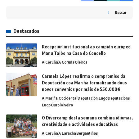
Buscar
Destacados
Recepción institucional ao campión europeo
Manu Taibo na Casa do Concello
A Coruña
A Coruña
Oleiros
Carmela López reafirma o compromiso da
Deputación coa Mariña formalizando dous
novos convenios por máis de 550.000€
A Mariña Occidental
Deputación Lugo
Deputacións
Lugo
Ourol
Viveiro
O Divercamp desta semana combina idiomas,
creatividade e actividades educativas
A Coruña
A Laracha
Bergantiños