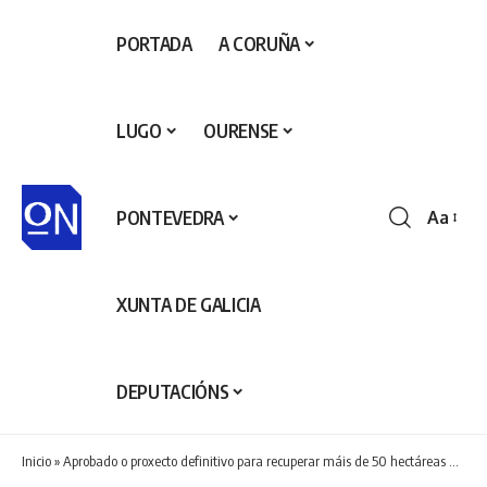
PORTADA
A CORUÑA
LUGO
OURENSE
PONTEVEDRA
Aa
Redime
de
fontes
XUNTA DE GALICIA
DEPUTACIÓNS
Inicio
»
Aprobado o proxecto definitivo para recuperar máis de 50 hectáreas da marisma de Mera