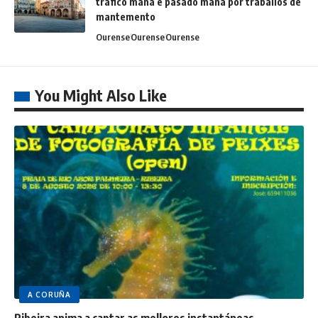
tráfico mañá e pasado mañá por traballos de
mantemento
Ourense
Ourense
Ourense
You Might Also Like
A CORUÑA