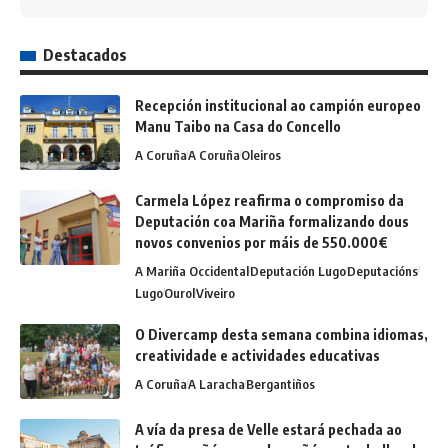
Destacados
Recepción institucional ao campión europeo
Manu Taibo na Casa do Concello
A Coruña
A Coruña
Oleiros
Carmela López reafirma o compromiso da
Deputación coa Mariña formalizando dous
novos convenios por máis de 550.000€
A Mariña Occidental
Deputación Lugo
Deputacións
Lugo
Ourol
Viveiro
O Divercamp desta semana combina idiomas,
creatividade e actividades educativas
A Coruña
A Laracha
Bergantiños
A vía da presa de Velle estará pechada ao