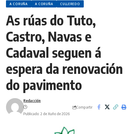
A CORUÑA
A CORUÑA
CULLEREDO
As rúas do Tuto,
Castro, Navas e
Cadaval seguen á
espera da renovación
do pavimento
Redacción
Compartir
Publicado: 2 de Xuño de 2026