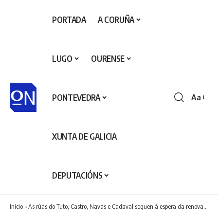
PORTADA
A CORUÑA
LUGO
OURENSE
PONTEVEDRA
Aa
Redime
de
fontes
XUNTA DE GALICIA
DEPUTACIÓNS
Inicio
»
As rúas do Tuto, Castro, Navas e Cadaval seguen á espera da renovación do pavimento