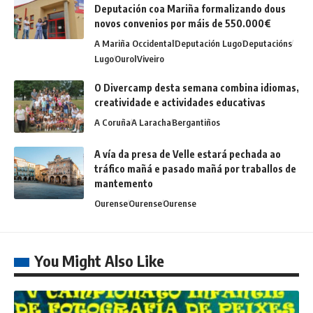
Deputación coa Mariña formalizando dous
novos convenios por máis de 550.000€
A Mariña Occidental
Deputación Lugo
Deputacións
Lugo
Ourol
Viveiro
O Divercamp desta semana combina idiomas,
creatividade e actividades educativas
A Coruña
A Laracha
Bergantiños
A vía da presa de Velle estará pechada ao
tráfico mañá e pasado mañá por traballos de
mantemento
Ourense
Ourense
Ourense
You Might Also Like