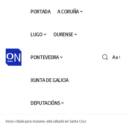
PORTADA
A CORUÑA
LUGO
OURENSE
PONTEVEDRA
Aa
Redime
de
fontes
XUNTA DE GALICIA
DEPUTACIÓNS
Inicio
»
Baile para maiores, este sábado en Santa Cruz