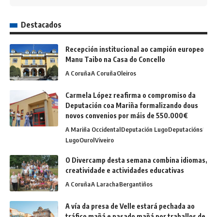
Destacados
Recepción institucional ao campión europeo
Manu Taibo na Casa do Concello
A Coruña
A Coruña
Oleiros
Carmela López reafirma o compromiso da
Deputación coa Mariña formalizando dous
novos convenios por máis de 550.000€
A Mariña Occidental
Deputación Lugo
Deputacións
Lugo
Ourol
Viveiro
O Divercamp desta semana combina idiomas,
creatividade e actividades educativas
A Coruña
A Laracha
Bergantiños
A vía da presa de Velle estará pechada ao
tráfico mañá e pasado mañá por traballos de