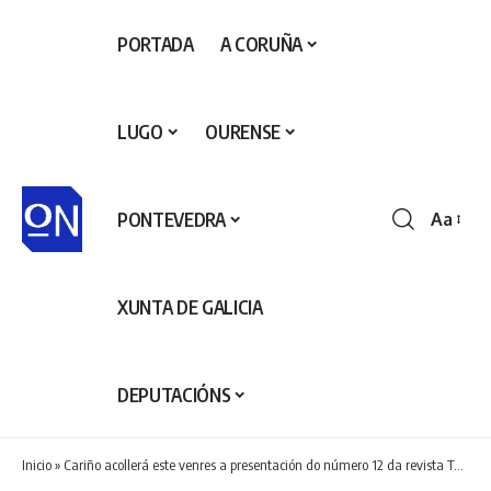
PORTADA
A CORUÑA
LUGO
OURENSE
PONTEVEDRA
Aa
Redime
de
fontes
XUNTA DE GALICIA
DEPUTACIÓNS
Inicio
»
Cariño acollerá este venres a presentación do número 12 da revista Terras do Ortegal