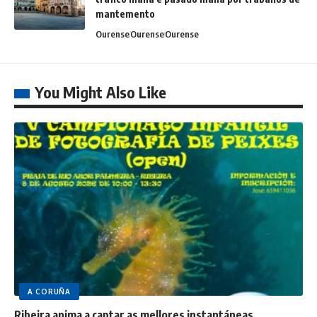
mantemento
Ourense
Ourense
Ourense
You Might Also Like
A CORUÑA
Ribeira anima a captar as mellores instantáneas