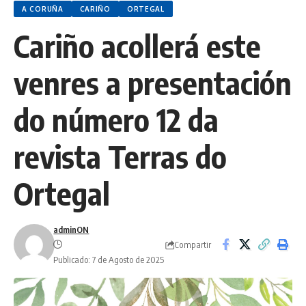
A CORUÑA
CARIÑO
ORTEGAL
Cariño acollerá este
venres a presentación
do número 12 da
revista Terras do
Ortegal
adminON
Compartir
Publicado: 7 de Agosto de 2025