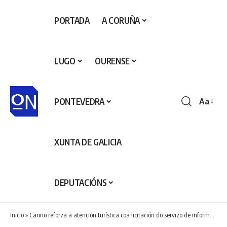
PORTADA
A CORUÑA
LUGO
OURENSE
PONTEVEDRA
Aa
Redime
de
fontes
XUNTA DE GALICIA
DEPUTACIÓNS
Inicio
»
Cariño reforza a atención turística coa licitación do servizo de información da Oficina de Turismo