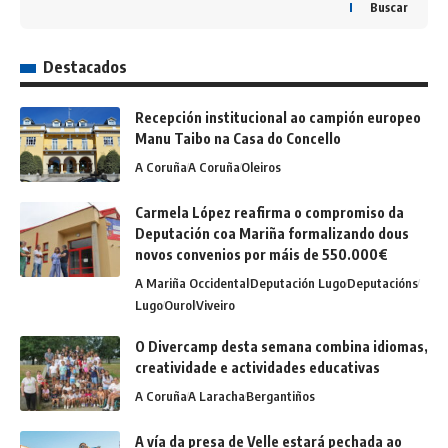
Buscar
Destacados
Recepción institucional ao campión europeo
Manu Taibo na Casa do Concello
A Coruña
A Coruña
Oleiros
Carmela López reafirma o compromiso da
Deputación coa Mariña formalizando dous
novos convenios por máis de 550.000€
A Mariña Occidental
Deputación Lugo
Deputacións
Lugo
Ourol
Viveiro
O Divercamp desta semana combina idiomas,
creatividade e actividades educativas
A Coruña
A Laracha
Bergantiños
A vía da presa de Velle estará pechada ao