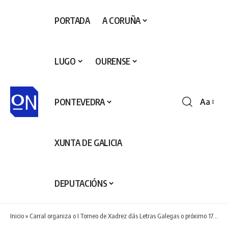
PORTADA
A CORUÑA
LUGO
OURENSE
PONTEVEDRA
Aa
Redime
de
fontes
XUNTA DE GALICIA
DEPUTACIÓNS
Inicio
»
Carral organiza o I Torneo de Xadrez dás Letras Galegas o próximo 17 de maio