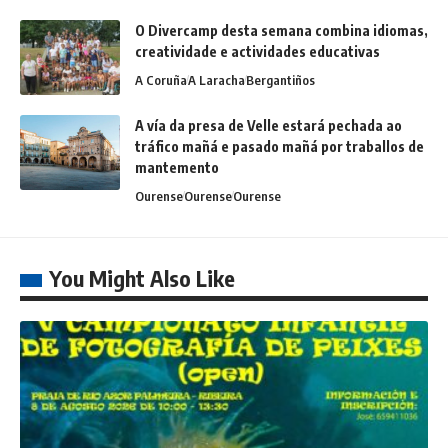
O Divercamp desta semana combina idiomas,
creatividade e actividades educativas
A Coruña
A Laracha
Bergantiños
A vía da presa de Velle estará pechada ao
tráfico mañá e pasado mañá por traballos de
mantemento
Ourense
Ourense
Ourense
You Might Also Like