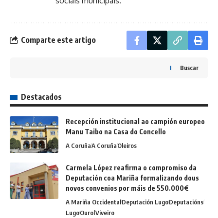
sociais municipais.
Comparte este artigo
Buscar
Destacados
Recepción institucional ao campión europeo
Manu Taibo na Casa do Concello
A Coruña
A Coruña
Oleiros
Carmela López reafirma o compromiso da
Deputación coa Mariña formalizando dous
novos convenios por máis de 550.000€
A Mariña Occidental
Deputación Lugo
Deputacións
Lugo
Ourol
Viveiro