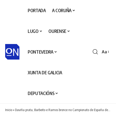
PORTADA
A CORUÑA
LUGO
OURENSE
PONTEVEDRA
Aa
Redime
de
fontes
XUNTA DE GALICIA
DEPUTACIÓNS
Inicio
»
Daviña prata, Barbeito e Ramos bronce no Campionato de España de Sambo