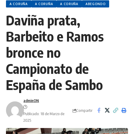
A CORUÑA
A CORUÑA
A CORUÑA
ABEGONDO
Daviña prata,
Barbeito e Ramos
bronce no
Campionato de
España de Sambo
adminON
Compartir
Publicado: 18 de Marzo de
2025