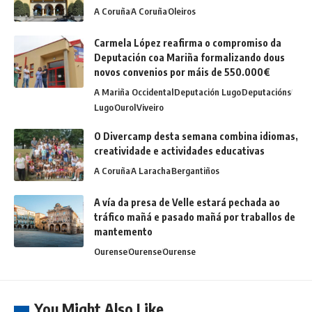
A Coruña
A Coruña
Oleiros
Carmela López reafirma o compromiso da
Deputación coa Mariña formalizando dous
novos convenios por máis de 550.000€
A Mariña Occidental
Deputación Lugo
Deputacións
Lugo
Ourol
Viveiro
O Divercamp desta semana combina idiomas,
creatividade e actividades educativas
A Coruña
A Laracha
Bergantiños
A vía da presa de Velle estará pechada ao
tráfico mañá e pasado mañá por traballos de
mantemento
Ourense
Ourense
Ourense
You Might Also Like