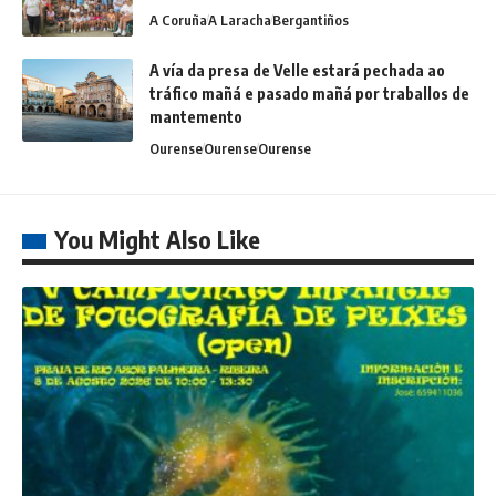
A Coruña
A Laracha
Bergantiños
A vía da presa de Velle estará pechada ao
tráfico mañá e pasado mañá por traballos de
mantemento
Ourense
Ourense
Ourense
You Might Also Like