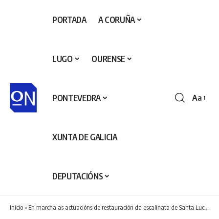
PORTADA
A CORUÑA
LUGO
OURENSE
PONTEVEDRA
Aa
Redime
de
fontes
XUNTA DE GALICIA
DEPUTACIÓNS
Inicio
»
En marcha as actuacións de restauración da escalinata de Santa Lucía, que permitirán mellorar o confort do centro cívico veciñal