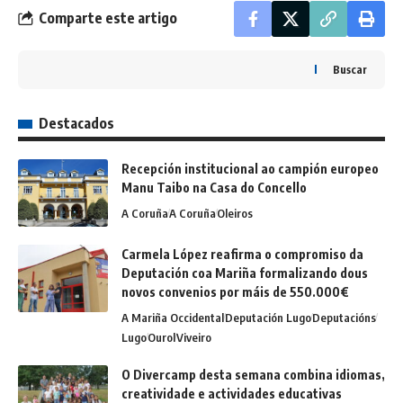
Comparte este artigo
Buscar
Destacados
Recepción institucional ao campión europeo
Manu Taibo na Casa do Concello
A Coruña
A Coruña
Oleiros
Carmela López reafirma o compromiso da
Deputación coa Mariña formalizando dous
novos convenios por máis de 550.000€
A Mariña Occidental
Deputación Lugo
Deputacións
Lugo
Ourol
Viveiro
O Divercamp desta semana combina idiomas,
creatividade e actividades educativas