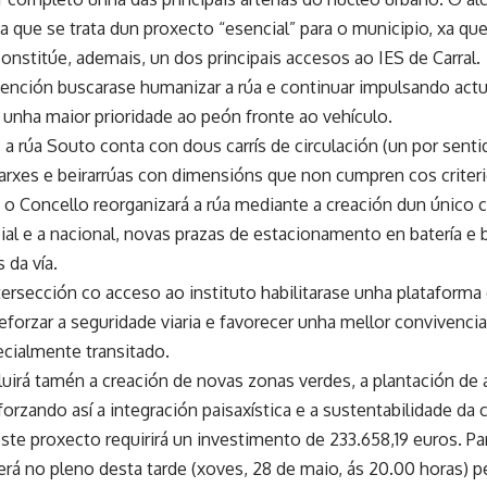
a que se trata dun proxecto “esencial” para o municipio, xa qu
onstitúe, ademais, un dos principais accesos ao IES de Carral.
vención buscarase humanizar a rúa e continuar impulsando act
 unha maior prioridade ao peón fronte ao vehículo.
 a rúa Souto conta con dous carrís de circulación (un por sen
rxes e beirarrúas con dimensións que non cumpren cos criteri
 o Concello reorganizará a rúa mediante a creación dun único car
ial e a nacional, novas prazas de estacionamento en batería e 
 da vía.
ersección co acceso ao instituto habilitarase unha plataforma 
eforzar a seguridade viaria e favorecer unha mellor convivenci
cialmente transitado.
luirá tamén a creación de novas zonas verdes, a plantación de
eforzando así a integración paisaxística e a sustentabilidade da
te proxecto requirirá un investimento de 233.658,19 euros. Par
erá no pleno desta tarde (xoves, 28 de maio, ás 20.00 horas) p