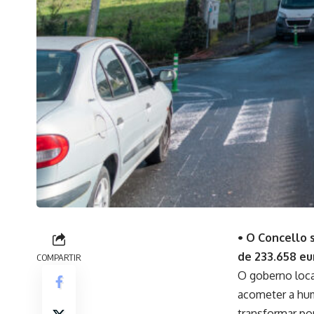
• O Concello 
de 233.658 eu
COMPARTIR
O goberno loca
acometer a hum
transformar por