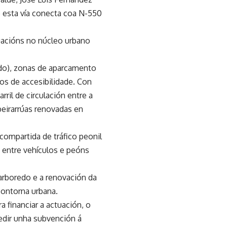
e esta vía conecta coa N-550
uacións no núcleo urbano
tido), zonas de aparcamento
os de accesibilidade. Con
ril de circulación entre a
beirarrúas renovadas en
compartida de tráfico peonil
a entre vehículos e peóns
 arboredo e a renovación da
 contorna urbana.
a financiar a actuación, o
edir unha subvención á