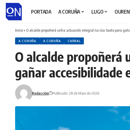
PORTADA
A CORUÑA
LUGO
OUREN
Inicio
»
O alcalde propoñerá unha actuación integral na rúa Souto para gaña
A CORUÑA
A CORUÑA
CARRAL
O alcalde propoñerá 
gañar accesibilidade 
Redacción
Publicado: 28 de Maio de 2026