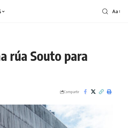
S
Aa
Redime
de
fontes
na rúa Souto para
Compartir