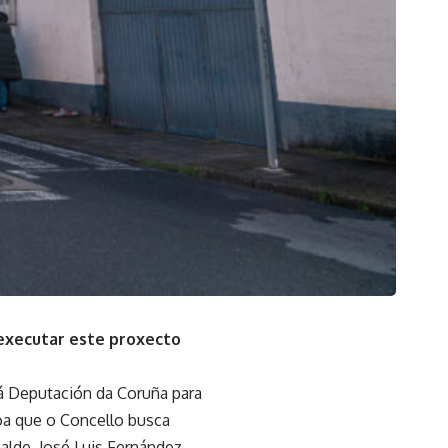
 executar este proxecto
 á Deputación da Coruña para
oa que o Concello busca
calde, José Luis Fernández