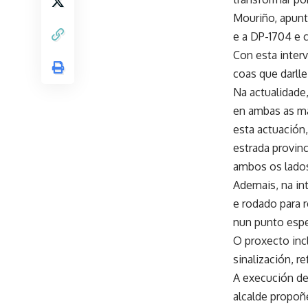
Mouriño, apunt
e a DP-1704 e c
Con esta inter
coas que darlle
Na actualidade,
en ambas as ma
esta actuación,
estrada provinc
ambos os lados
Ademais, na int
e rodado para r
nun punto espe
O proxecto inc
sinalización, r
A execución des
alcalde propoñ