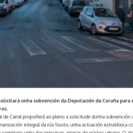
solicitará unha subvención da Deputación da Coruña para
ros.
l de Carral propoñerá ao pleno a solicitude dunha subvención
anización integral da rúa Souto, unha actuación estratéxica c
 completo unha das principais arterias do núcleo urbano. O al