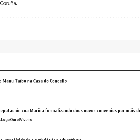
 Coruña.
o Manu Taibo na Casa do Concello
eputación coa Mariña formalizando dous novos convenios por máis 
s
Lugo
Ourol
Viveiro