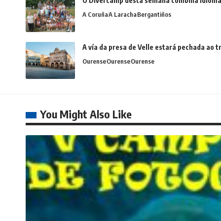
O Divercamp desta semana combina idiomas,
A Coruña
A Laracha
Bergantiños
A vía da presa de Velle estará pechada ao
Ourense
Ourense
Ourense
You Might Also Like