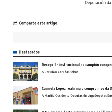
Deputación da
Comparte este artigo
Destacados
Recepción institucional ao campión europe
A Coruña
A Coruña
Oleiros
Carmela López reafirma o compromiso da D
A Mariña Occidental
Deputación Lugo
Deputación