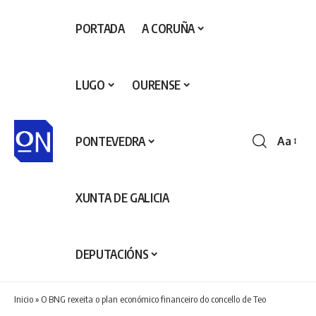
PORTADA
A CORUÑA
LUGO
OURENSE
PONTEVEDRA
Aa
Redime
de
fontes
XUNTA DE GALICIA
DEPUTACIÓNS
Inicio
»
O BNG rexeita o plan económico financeiro do concello de Teo