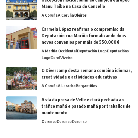
Manu Taibo na Casa do Concello
A Coruña
A Coruña
Oleiros
Carmela López reafirma o compromiso da
Deputación coa Mariña formalizando dous
novos convenios por máis de 550.000€
A Mariña Occidental
Deputación Lugo
Deputacións
Lugo
Ourol
Viveiro
O Divercamp desta semana combina idiomas,
creatividade e actividades educativas
A Coruña
A Laracha
Bergantiños
A vía da presa de Velle estará pechada ao
tráfico mañá e pasado mañá por traballos de
mantemento
Ourense
Ourense
Ourense