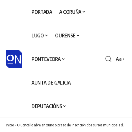
PORTADA
A CORUÑA
LUGO
OURENSE
PONTEVEDRA
Aa
Redime
de
fontes
XUNTA DE GALICIA
DEPUTACIÓNS
Inicio
»
O Concello abre en xuño o prazo de inscrición dos cursos municipais de iniciación ao golf de verán