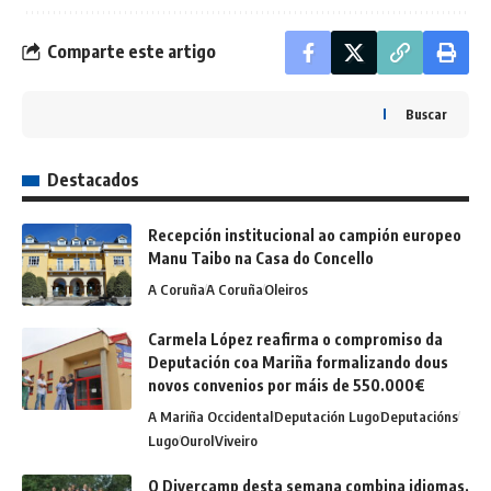
Comparte este artigo
Buscar
Destacados
Recepción institucional ao campión europeo
Manu Taibo na Casa do Concello
A Coruña
A Coruña
Oleiros
Carmela López reafirma o compromiso da
Deputación coa Mariña formalizando dous
novos convenios por máis de 550.000€
A Mariña Occidental
Deputación Lugo
Deputacións
Lugo
Ourol
Viveiro
O Divercamp desta semana combina idiomas,