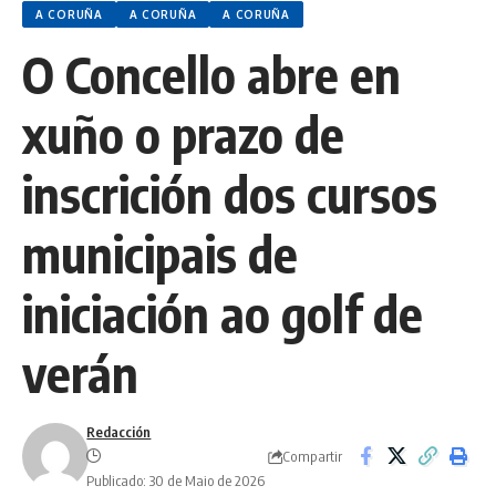
A CORUÑA
A CORUÑA
A CORUÑA
O Concello abre en
xuño o prazo de
inscrición dos cursos
municipais de
iniciación ao golf de
verán
Redacción
Compartir
Publicado: 30 de Maio de 2026