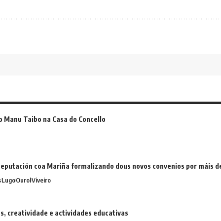
o Manu Taibo na Casa do Concello
eputación coa Mariña formalizando dous novos convenios por máis 
s
Lugo
Ourol
Viveiro
 creatividade e actividades educativas