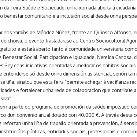
n da Feira Saúde e Sociedade, unha xornada aberta á cidadaní
 o benestar comunitario e a inclusión social desde unha perspec
gar nos xardíns de Méndez Núñez, fronte ao Quiosco Alfonso, en
 de choiva, o evento trasladarase ao Centro Sociocultural Ágor
ratuíto e estará aberto tanto á comunidade universitaria como
de Benestar Social, Participación e Igualdade, Nereida Canosa
 Rey coas iniciativas orientadas a mellorar os hábitos sociais 
 entenderse só desde unha dimensión asistencial, senón tamé
sa liña, sinalou que esta feira “permite achegar á veciñanza recur
tidades e fortalecer unha rede de colaboración que contribúe 
usiva”.
a forma parte do programa de promoción da saúde impulsado 
co dun convenio anual dotado con 40.000 €. A través desta c
 reforzan unha liña de traballo orientada á prevención, á sensib
institucións públicas, entidades sociais, profesionais e comuni