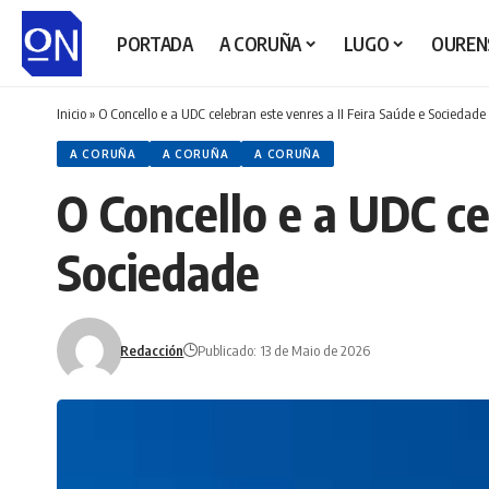
PORTADA
A CORUÑA
LUGO
OUREN
Inicio
»
O Concello e a UDC celebran este venres a II Feira Saúde e Sociedade
A CORUÑA
A CORUÑA
A CORUÑA
O Concello e a UDC ce
Sociedade
Redacción
Publicado: 13 de Maio de 2026