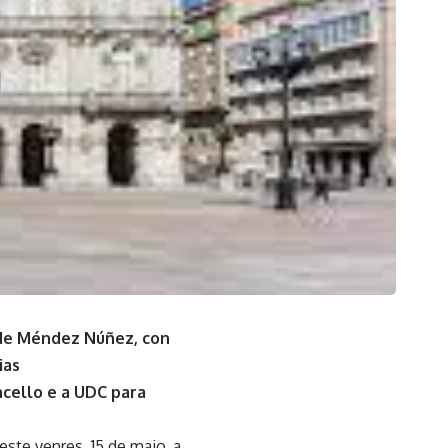
s de Méndez Núñez, con
ias
cello e a UDC para
este venres, 15 de maio, a