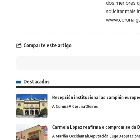
dos menores qu
solicitar máis
www.coruna.ga
Comparte este artigo
Destacados
Recepción institucional ao campión europe
A Coruña
A Coruña
Oleiros
Carmela López reafirma o compromiso da D
A Mariña Occidental
Deputación Lugo
Deputación