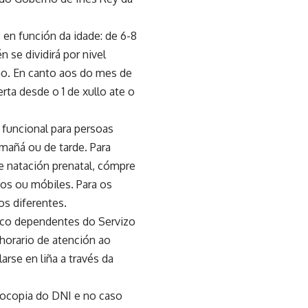
 en función da idade: de 6-8
n se dividirá por nivel
ño. En canto aos do mes de
rta desde o 1 de xullo ate o
 funcional para persoas
mañá ou de tarde. Para
e natación prenatal, cómpre
xos ou móbiles. Para os
os diferentes.
blico dependentes do Servizo
horario de atención ao
arse en liña a través da
otocopia do DNI e no caso