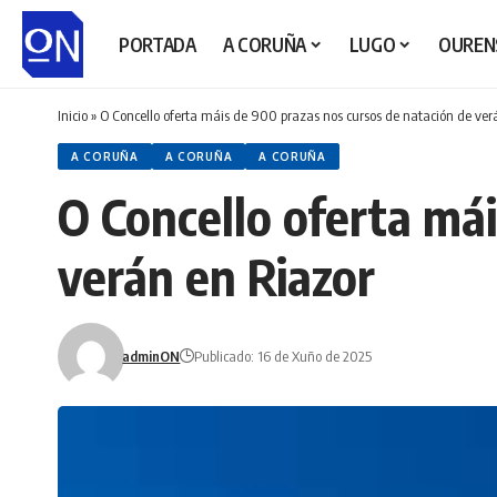
PORTADA
A CORUÑA
LUGO
OUREN
Inicio
»
O Concello oferta máis de 900 prazas nos cursos de natación de ver
A CORUÑA
A CORUÑA
A CORUÑA
O Concello oferta má
verán en Riazor
adminON
Publicado: 16 de Xuño de 2025