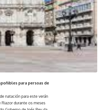
ispoñibles para persoas de
 de natación para este verán
de Riazor durante os meses
a do Goberno de Inés Rey da