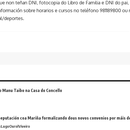
e non teñan DNI, fotocopia do Libro de Familia e DNI do pai, 
 información sobre horarios e cursos no teléfono 981189800 ou
l/deportes.
o Manu Taibo na Casa do Concello
eputación coa Mariña formalizando dous novos convenios por máis 
s
Lugo
Ourol
Viveiro