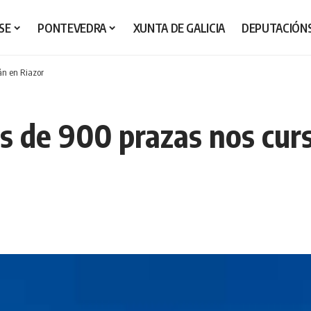
SE
PONTEVEDRA
XUNTA DE GALICIA
DEPUTACIÓN
án en Riazor
is de 900 prazas nos cur