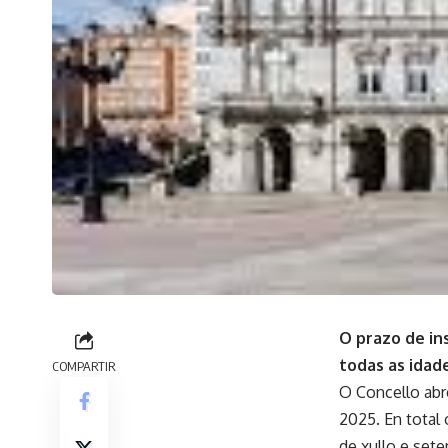
O prazo de in
todas as idade
COMPARTIR
O Concello abre
2025. En total 
de xullo e set