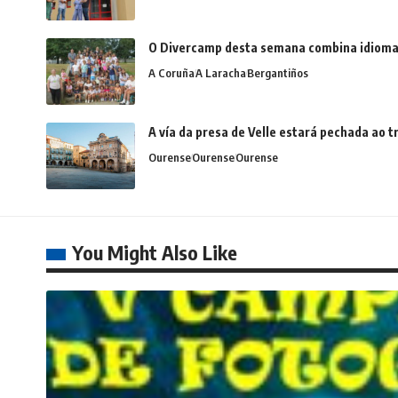
O Divercamp desta semana combina idiomas,
A Coruña
A Laracha
Bergantiños
A vía da presa de Velle estará pechada ao
Ourense
Ourense
Ourense
You Might Also Like