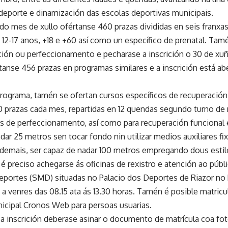
eporte e dinamización das escolas deportivas municipais.
do mes de xullo ofértanse 460 prazas divididas en seis franxas
, 12-17 anos, +18 e +60 así como un específico de prenatal. Tamé
ción ou perfeccionamento e pecharase a inscrición o 30 de xu
anse 456 prazas en programas similares e a inscrición está abe
rograma, tamén se ofertan cursos específicos de recuperación
20 prazas cada mes, repartidas en 12 quendas segundo turno de 
s de perfeccionamento, así como para recuperación funcional 
dar 25 metros sen tocar fondo nin utilizar medios auxiliares fi
ademais, ser capaz de nadar 100 metros empregando dous estil
e é preciso achegarse ás oficinas de rexistro e atención ao pú
eportes (SMD) situadas no Palacio dos Deportes de Riazor no 
 a venres das 08.15 ata ás 13.30 horas. Tamén é posible matricul
icipal Cronos Web para persoas usuarias.
r a inscrición deberase asinar o documento de matrícula coa f