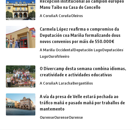
Recepción institucional ao campión europeo
Manu Taibo na Casa do Concello
A Coruña
A Coruña
Oleiros
Carmela López reafirma o compromiso da
Deputación coa Mariña formalizando dous
novos convenios por máis de 550.000€
A Mariña Occidental
Deputación Lugo
Deputacións
Lugo
Ourol
Viveiro
O Divercamp desta semana combina idiomas,
creatividade e actividades educativas
A Coruña
A Laracha
Bergantiños
A vía da presa de Velle estará pechada ao
tráfico mañá e pasado mañá por traballos de
mantemento
Ourense
Ourense
Ourense