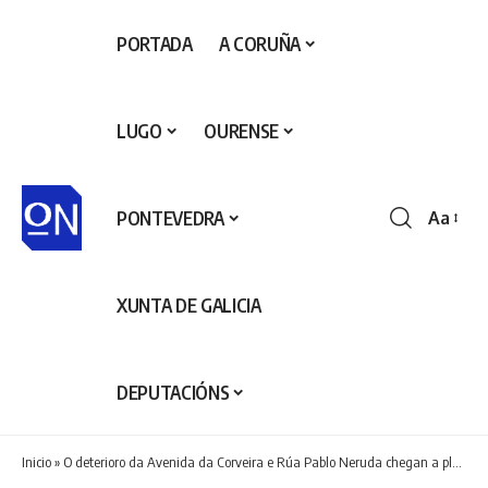
PORTADA
A CORUÑA
LUGO
OURENSE
PONTEVEDRA
Aa
Redime
de
fontes
XUNTA DE GALICIA
DEPUTACIÓNS
Inicio
»
O deterioro da Avenida da Corveira e Rúa Pablo Neruda chegan a pleno