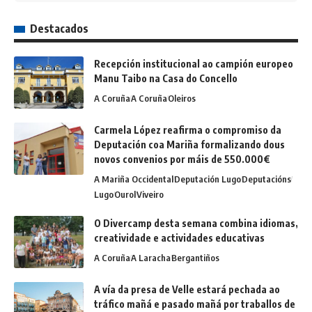
Destacados
Recepción institucional ao campión europeo
Manu Taibo na Casa do Concello
A Coruña
A Coruña
Oleiros
Carmela López reafirma o compromiso da
Deputación coa Mariña formalizando dous
novos convenios por máis de 550.000€
A Mariña Occidental
Deputación Lugo
Deputacións
Lugo
Ourol
Viveiro
O Divercamp desta semana combina idiomas,
creatividade e actividades educativas
A Coruña
A Laracha
Bergantiños
A vía da presa de Velle estará pechada ao
tráfico mañá e pasado mañá por traballos de