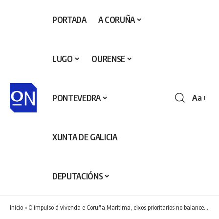
PORTADA
A CORUÑA
LUGO
OURENSE
PONTEVEDRA
Aa
Redime
de
fontes
XUNTA DE GALICIA
DEPUTACIÓNS
Inicio
»
O impulso á vivenda e Coruña Marítima, eixos prioritarios no balance de mandato